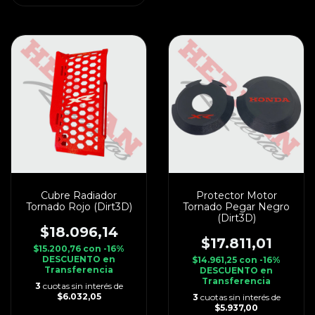
Cubre Radiador
Protector Motor
Tornado Rojo (Dirt3D)
Tornado Pegar Negro
(Dirt3D)
$18.096,14
$17.811,01
$15.200,76
con
-16%
DESCUENTO en
$14.961,25
con
-16%
Transferencia
DESCUENTO en
Transferencia
3
cuotas sin interés de
$6.032,05
3
cuotas sin interés de
$5.937,00