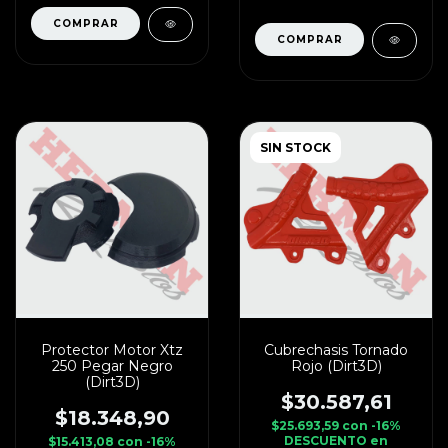
SIN STOCK
Protector Motor Xtz
Cubrechasis Tornado
250 Pegar Negro
Rojo (Dirt3D)
(Dirt3D)
$30.587,61
$18.348,90
$25.693,59
con
-16%
DESCUENTO en
$15.413,08
con
-16%