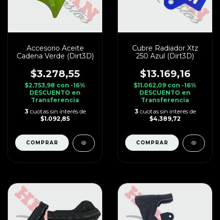
Accesorio Aceite
Cubre Radiador Xtz
Cadena Verde (Dirt3D)
250 Azul (Dirt3D)
$3.278,55
$13.169,16
$2.753,98
con
-16%
$11.062,09
con
-16%
DESCUENTO en
DESCUENTO en
Transferencia
Transferencia
3
cuotas sin interés de
3
cuotas sin interés de
$1.092,85
$4.389,72