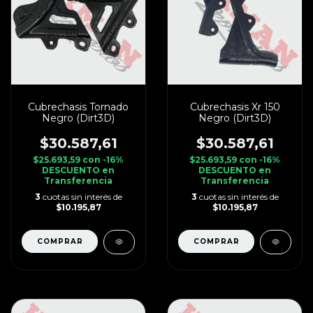
Cubrechasis Tornado
Cubrechasis Xr 150
Negro (Dirt3D)
Negro (Dirt3D)
$30.587,61
$30.587,61
$25.693,59
con
-16%
$25.693,59
con
-16%
DESCUENTO en
DESCUENTO en
Transferencia
Transferencia
3
cuotas sin interés de
3
cuotas sin interés de
$10.195,87
$10.195,87