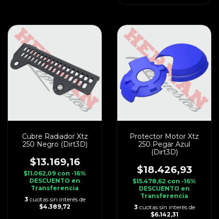
Cubre Radiador Xtz
Protector Motor Xtz
250 Negro (Dirt3D)
250 Pegar Azul
(Dirt3D)
$13.169,16
$18.426,93
$11.062,09
con
-16%
DESCUENTO en
$15.478,62
con
-16%
Transferencia
DESCUENTO en
Transferencia
3
cuotas sin interés de
$4.389,72
3
cuotas sin interés de
$6.142,31