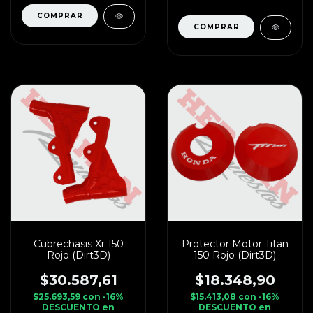
Cubrechasis Xr 150
Protector Motor Titan
Rojo (Dirt3D)
150 Rojo (Dirt3D)
$30.587,61
$18.348,90
$25.693,59
con
-16%
$15.413,08
con
-16%
DESCUENTO en
DESCUENTO en