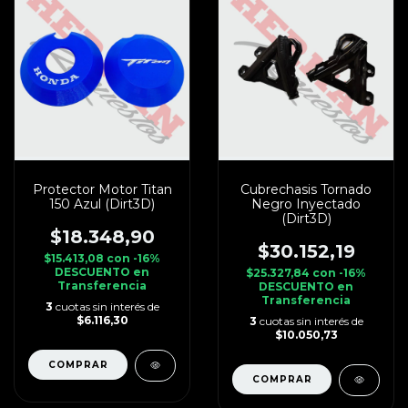
Protector Motor Titan
Cubrechasis Tornado
150 Azul (Dirt3D)
Negro Inyectado
(Dirt3D)
$18.348,90
$30.152,19
$15.413,08
con
-16%
DESCUENTO en
$25.327,84
con
-16%
Transferencia
DESCUENTO en
Transferencia
3
cuotas sin interés de
$6.116,30
3
cuotas sin interés de
$10.050,73