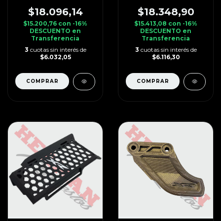
$18.096,14
$18.348,90
$15.200,76
con
-16%
$15.413,08
con
-16%
DESCUENTO en
DESCUENTO en
Transferencia
Transferencia
3
cuotas sin interés de
3
cuotas sin interés de
$6.032,05
$6.116,30