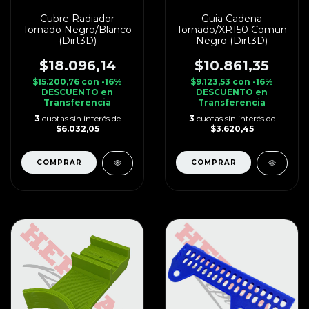
Cubre Radiador
Guia Cadena
Tornado Negro/Blanco
Tornado/XR150 Comun
(Dirt3D)
Negro (Dirt3D)
$18.096,14
$10.861,35
$15.200,76
con
-16%
$9.123,53
con
-16%
DESCUENTO en
DESCUENTO en
Transferencia
Transferencia
3
cuotas sin interés de
3
cuotas sin interés de
$6.032,05
$3.620,45