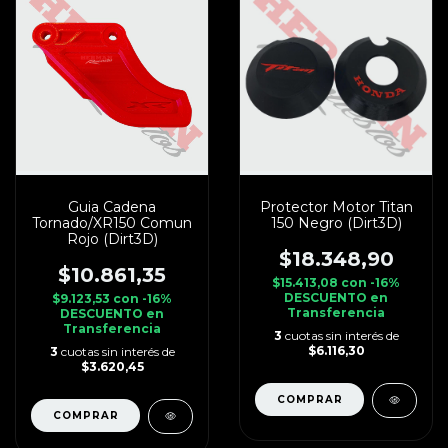
Guia Cadena
Protector Motor Titan
Tornado/XR150 Comun
150 Negro (Dirt3D)
Rojo (Dirt3D)
$18.348,90
$10.861,35
$15.413,08
con
-16%
DESCUENTO en
$9.123,53
con
-16%
Transferencia
DESCUENTO en
Transferencia
3
cuotas sin interés de
$6.116,30
3
cuotas sin interés de
$3.620,45