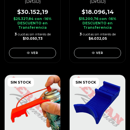
(Dirt3D)
(Dirt3D)
$30.152,19
$18.096,14
$25.327,84
con
-16%
$15.200,76
con
-16%
DESCUENTO en
DESCUENTO en
Transferencia
Transferencia
3
cuotas sin interés de
3
cuotas sin interés de
$10.050,73
$6.032,05
VER
VER
SIN STOCK
SIN STOCK