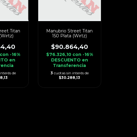
reet Titan
Manubrio Street Titan
(Wirtz)
150 Plata (Wirtz)
64,40
$90.864,40
con
-16%
$76.326,10
con
-16%
TO en
DESCUENTO en
rencia
Transferencia
interés de
3
cuotas sin interés de
8,13
$30.288,13