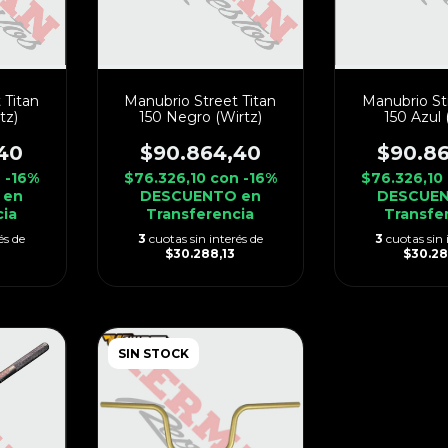
 Titan
Manubrio Street Titan
Manubrio St
tz)
150 Negro (Wirtz)
150 Azul 
40
$90.864,40
$90.8
n
-16%
$76.326,10
con
-16%
$76.326,10
 en
DESCUENTO en
DESCUEN
cia
Transferencia
Transfe
és de
3
cuotas sin interés de
3
cuotas sin 
$30.288,13
$30.28
SIN STOCK