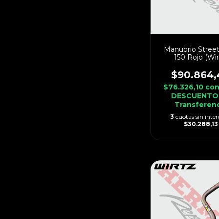
Manubrio Street
150 Rojo (Wir
$90.864,
$76.326,10
co
DESCUENTO
Transferen
3
cuotas sin inter
$30.288,13