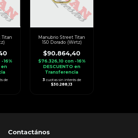
 Titan
Manubrio Street Titan
tz)
150 Dorado (Wirtz)
40
$90.864,40
n
-16%
$76.326,10
con
-16%
 en
DESCUENTO en
cia
Transferencia
és de
3
cuotas sin interés de
$30.288,13
Contactános