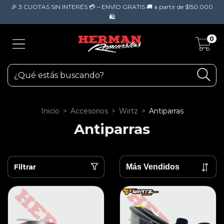
🎉 3 CUOTAS SIN INTERÉS 💳 – ENVÍO GRATIS 🚚 a partir de $150.000
🛍️
0
Inicio
>
Accesorios
>
Wirtz
>
Antiparras
Antiparras
Filtrar