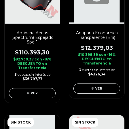
Antiparra Aerius
Antiparra Economica
(Spectrum) Espejado
Transparente (Bhi)
Spe-1
$12.379,03
$110.393,30
$10.398,39
con
-16%
DESCUENTO en
$92.730,37
con
-16%
Transferencia
DESCUENTO en
Transferencia
3
cuotas sin interés de
$4.126,34
3
cuotas sin interés de
$36.797,77
VER
VER
SIN STOCK
SIN STOCK