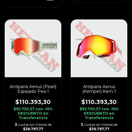
Antiparra Aerius (Pearl)
Antiparra Aerius
Espejado Pea-1
(Kemper) Kem-1
$110.393,30
$110.393,30
$92.730,37
con
-16%
$92.730,37
con
-16%
DESCUENTO en
DESCUENTO en
Transferencia
Transferencia
3
cuotas sin interés de
3
cuotas sin interés de
$36.797,77
$36.797,77