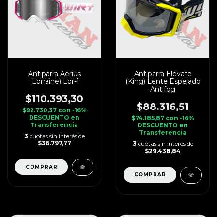
Antiparra Aerius
Antiparra Elevate
(Lorraine) Lor-1
(King) Lente Espejado
Antifog
$110.393,30
$88.316,51
$92.730,37
con
-16%
DESCUENTO en
$74.185,87
con
-16%
Transferencia
DESCUENTO en
Transferencia
3
cuotas sin interés de
$36.797,77
3
cuotas sin interés de
$29.438,84