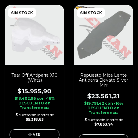
SIN STOCK
SIN STOCK
Tear Off Antiparra X10
Repuesto Mica Lente
(Wirtz)
Antiparra Elevate Silver
Mirr
$15.955,90
$23.561,21
$13.402,96
con
-16%
DESCUENTO en
$19.791,42
con
-16%
Transferencia
DESCUENTO en
Transferencia
3
cuotas sin interés de
$5.318,63
3
cuotas sin interés de
$7.853,74
VER