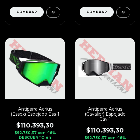
Antiparra Aerius
Antiparra Aerius
(Essex) Espejado Ess-1
(Cavalier) Espejado
Cav-1
$110.393,30
$110.393,30
$92.730,37
con
-16%
DESCUENTO en
$92.730,37
con
-16%