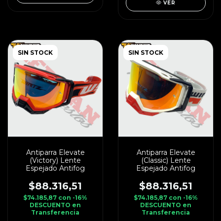
VER
SIN STOCK
SIN STOCK
Antiparra Elevate
Antiparra Elevate
(Victory) Lente
(Classic) Lente
Espejado Antifog
Espejado Antifog
$88.316,51
$88.316,51
$74.185,87
con
-16%
$74.185,87
con
-16%
DESCUENTO en
DESCUENTO en
Transferencia
Transferencia