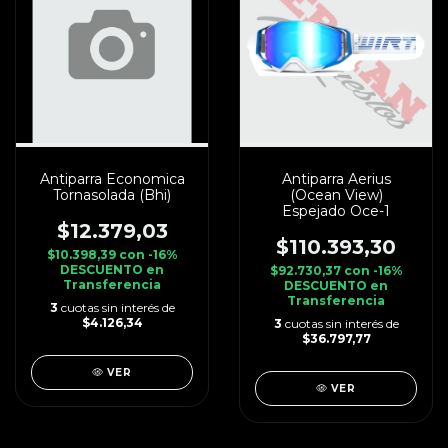
Antiparra Economica
Antiparra Aerius
Tornasolada (Bhi)
(Ocean View)
Espejado Oce-1
$12.379,03
$110.393,30
$10.398,39
con
-16%
DESCUENTO en
$92.730,37
con
-16%
Transferencia
DESCUENTO en
Transferencia
3
cuotas sin interés de
$4.126,34
3
cuotas sin interés de
$36.797,77
VER
VER