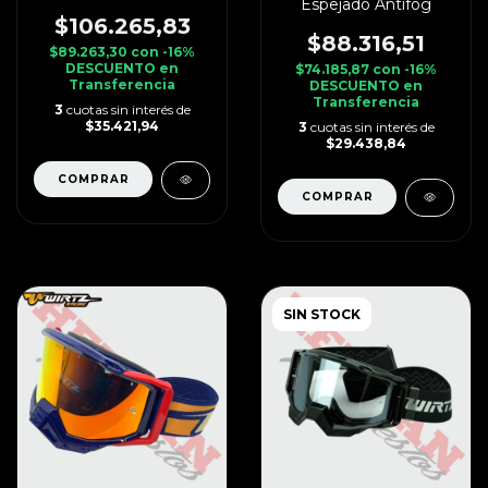
Espejado Antifog
$106.265,83
$88.316,51
$89.263,30
con
-16%
DESCUENTO en
$74.185,87
con
-16%
Transferencia
DESCUENTO en
Transferencia
3
cuotas sin interés de
$35.421,94
3
cuotas sin interés de
$29.438,84
SIN STOCK