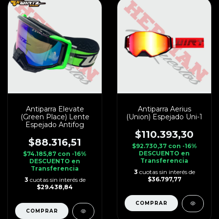
Antiparra Elevate
Antiparra Aerius
(Green Place) Lente
(Union) Espejado Uni-1
Espejado Antifog
$110.393,30
$88.316,51
$92.730,37
con
-16%
DESCUENTO en
$74.185,87
con
-16%
Transferencia
DESCUENTO en
Transferencia
3
cuotas sin interés de
$36.797,77
3
cuotas sin interés de
$29.438,84