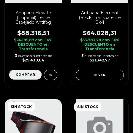
Antiparra Elevate
Antiparra Element
(Imperial) Lente
(Black) Transparente
Espejado Antifog
Bk-1
$88.316,51
$64.028,31
$74.185,87
con
-16%
$53.783,78
con
-16%
DESCUENTO en
DESCUENTO en
Transferencia
Transferencia
3
cuotas sin interés de
3
cuotas sin interés de
$29.438,84
$21.342,77
VER
SIN STOCK
SIN STOCK