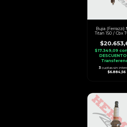
Bujia (Ferrazzi)
Titan 150 / Cbx T
$20.653,
$17.349,09
co
DESCUENTO
Transferen
3
cuotas sin inter
$6.884,56