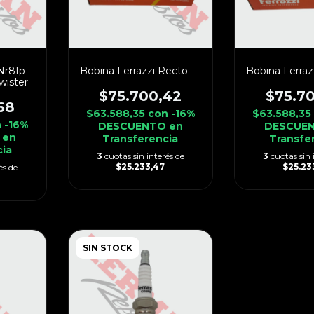
 Nr8Ip
Bobina Ferrazzi Recto
Bobina Ferraz
wister
$75.700,42
$75.7
68
$63.588,35
con
-16%
$63.588,3
n
-16%
DESCUENTO en
DESCUEN
 en
Transferencia
Transfe
cia
3
cuotas sin interés de
3
cuotas sin 
$25.233,47
$25.23
és de
SIN STOCK