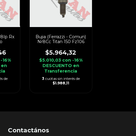
r8Ip Rx
Bujia (Ferrazzi - Comun)
ro
Nr8Cc Titan 150 Fz106
46
$5.964,32
-16%
$5.010,03
con
-16%
 en
DESCUENTO en
cia
Transferencia
és de
3
cuotas sin interés de
$1.988,11
Contactános