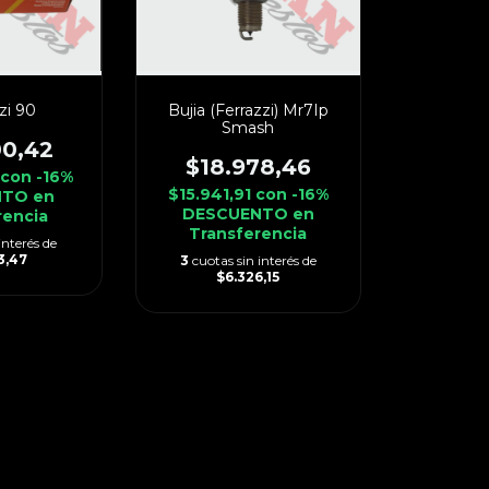
zi 90
Bujia (Ferrazzi) Mr7Ip
Smash
00,42
$18.978,46
5
con
-16%
$15.941,91
con
-16%
TO en
DESCUENTO en
rencia
Transferencia
interés de
3,47
3
cuotas sin interés de
$6.326,15