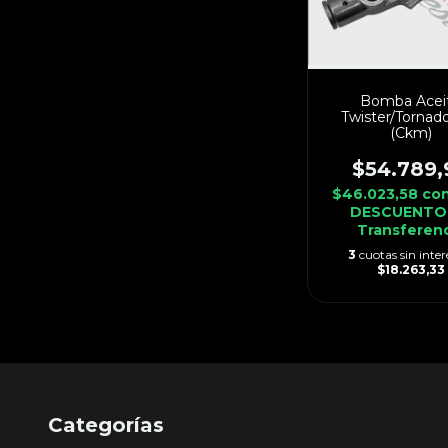
Bomba Acei
Twister/Tornad
(Ckm)
$54.789,
$46.023,58
co
DESCUENTO
Transferen
3
cuotas sin inter
$18.263,33
Categorías