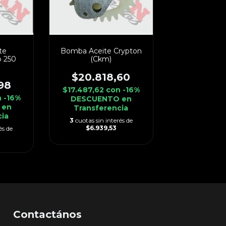
te
Bomba Aceite Crypton
o 250
(Ckm)
$20.818,60
98
$17.487,62
con
-16%
n
-16%
DESCUENTO en
 en
Transferencia
cia
3
cuotas sin interés de
$6.939,53
és de
Contactános