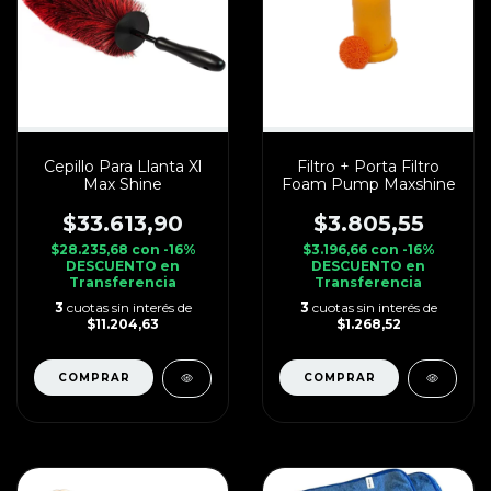
Cepillo Para Llanta Xl
Filtro + Porta Filtro
Max Shine
Foam Pump Maxshine
$33.613,90
$3.805,55
$28.235,68
con
-16%
$3.196,66
con
-16%
DESCUENTO en
DESCUENTO en
Transferencia
Transferencia
3
cuotas sin interés de
3
cuotas sin interés de
$11.204,63
$1.268,52