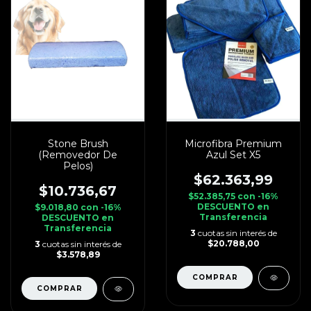
Stone Brush
Microfibra Premium
(Removedor De
Azul Set X5
Pelos)
$62.363,99
$10.736,67
$52.385,75
con
-16%
DESCUENTO en
$9.018,80
con
-16%
Transferencia
DESCUENTO en
Transferencia
3
cuotas sin interés de
$20.788,00
3
cuotas sin interés de
$3.578,89