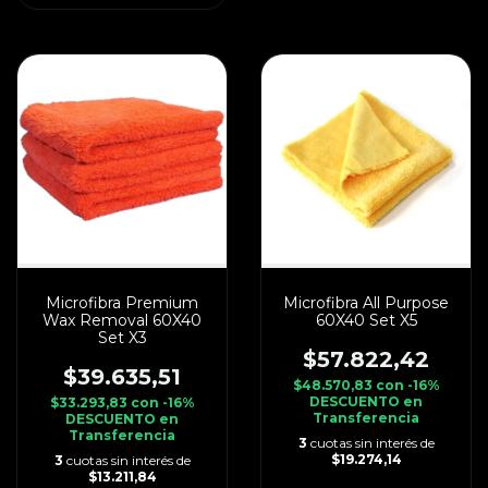
Microfibra Premium
Microfibra All Purpose
Wax Removal 60X40
60X40 Set X5
Set X3
$57.822,42
$39.635,51
$48.570,83
con
-16%
DESCUENTO en
$33.293,83
con
-16%
Transferencia
DESCUENTO en
Transferencia
3
cuotas sin interés de
$19.274,14
3
cuotas sin interés de
$13.211,84