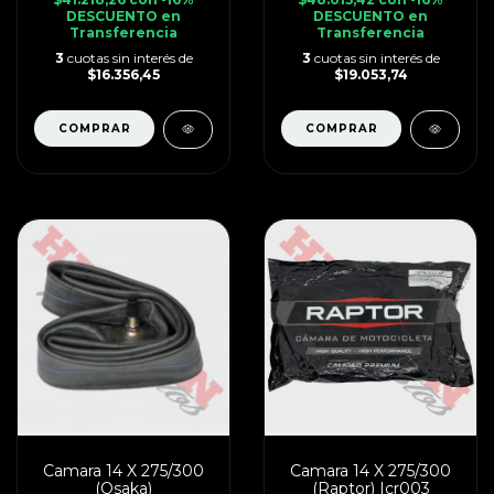
DESCUENTO en
DESCUENTO en
Transferencia
Transferencia
3
cuotas sin interés de
3
cuotas sin interés de
$16.356,45
$19.053,74
Camara 14 X 275/300
Camara 14 X 275/300
(Osaka)
(Raptor) Icr003