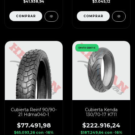
$41.938,94
$3.045,12
ENVÍO GRATIS
Cubierta Reinf 90/90-
Cubierta Kenda
21 Hdma040-1
130/70-17 K711
$77.491,98
$222.916,24
$65.093,26
con
-16%
$187.249,64
con
-16%