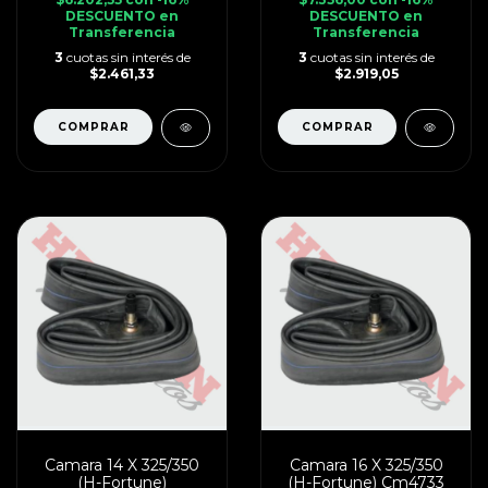
DESCUENTO en
DESCUENTO en
Transferencia
Transferencia
3
cuotas sin interés de
3
cuotas sin interés de
$2.461,33
$2.919,05
Camara 14 X 325/350
Camara 16 X 325/350
(H-Fortune)
(H-Fortune) Cm4733