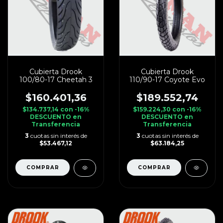
Cubierta Drook
Cubierta Drook
100/80-17 Cheetah 3
110/90-17 Coyote Evo
$160.401,36
$189.552,74
$134.737,14
con
-16%
$159.224,30
con
-16%
DESCUENTO en
DESCUENTO en
Transferencia
Transferencia
3
cuotas sin interés de
3
cuotas sin interés de
$53.467,12
$63.184,25