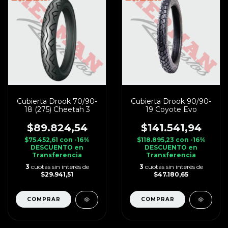
Cubierta Drook 70/90-
Cubierta Drook 90/90-
18 (275) Cheetah 3
19 Coyote Evo
$89.824,54
$141.541,94
$75.452,61
con
-16%
$118.895,23
con
-16%
DESCUENTO en
DESCUENTO en
Transferencia
Transferencia
3
cuotas sin interés de
3
cuotas sin interés de
$29.941,51
$47.180,65