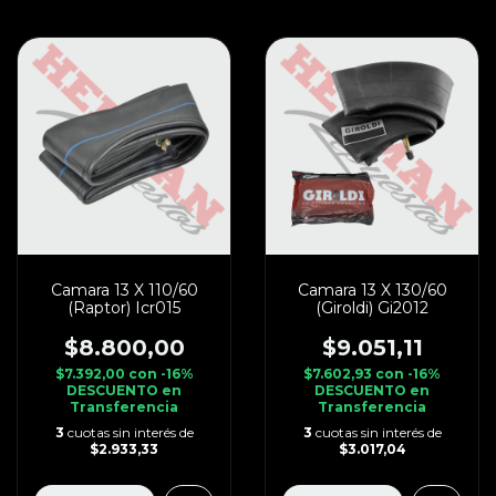
Camara 13 X 110/60
Camara 13 X 130/60
(Raptor) Icr015
(Giroldi) Gi2012
$8.800,00
$9.051,11
$7.392,00
con
-16%
$7.602,93
con
-16%
DESCUENTO en
DESCUENTO en
Transferencia
Transferencia
3
cuotas sin interés de
3
cuotas sin interés de
$2.933,33
$3.017,04