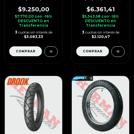
$9.250,00
$6.361,41
$7.770,00
con
-16%
$5.343,58
con
-16%
DESCUENTO en
DESCUENTO en
Transferencia
Transferencia
3
cuotas sin interés de
3
cuotas sin interés de
$3.083,33
$2.120,47