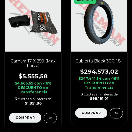
ENVÍO GRATIS
Camara 17 X 250 (Max
Cubierta Black 300-18
Forza)
$294.573,02
$5.555,58
$247.441,34
con
-16%
DESCUENTO en
$4.666,69
con
-16%
Transferencia
DESCUENTO en
Transferencia
3
cuotas sin interés de
$98.191,01
3
cuotas sin interés de
$1.851,86