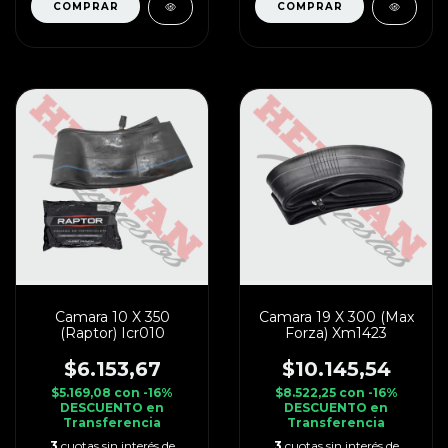
Camara 10 X 350
Camara 19 X 300 (Max
(Raptor) Icr010
Forza) Xm1423
$6.153,67
$10.145,54
$5.169,08
con
-16%
$8.522,25
con
-16%
DESCUENTO en
DESCUENTO en
Transferencia
Transferencia
3
cuotas sin interés de
3
cuotas sin interés de