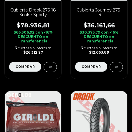
Cubierta Drook 275-18
Cubierta Journey 275-
Snake Sporty
14
$78.936,81
$36.161,66
$66.306,92
con
-16%
$30.375,79
con
-16%
DESCUENTO en
DESCUENTO en
Transferencia
Transferencia
3
cuotas sin interés de
3
cuotas sin interés de
$26.312,27
$12.053,89