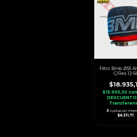
Filtro Bmb Ø55 Al
C/Res 12-5
$18.935,
$15.905,50
co
DESCUENTO
Transferen
3
cuotas sin inter
$6.311,71