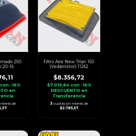
ornado 250
Filtro Aire New Titan 150
 20-16
(Vedamotor) 11262
76,11
$8.356,72
3
con
-16%
$7.019,64
con
-16%
TO en
DESCUENTO en
rencia
Transferencia
interés de
3
cuotas sin interés de
5,37
$2.785,57