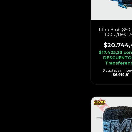
Filtro Bmb Ø50 
100 C/Res 12
$20.744,
$17.425,33
co
DESCUENTO
Transferen
3
cuotas sin inter
$6.914,81