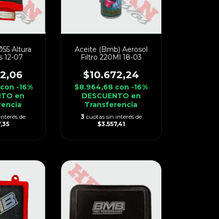
Ø55 Altura
Aceite (Bmb) Aerosol
s 12-07
Filtro 220Ml 18-03
82,06
$10.672,24
con
-16%
$8.964,68
con
-16%
TO en
DESCUENTO en
rencia
Transferencia
interés de
3
cuotas sin interés de
,35
$3.557,41