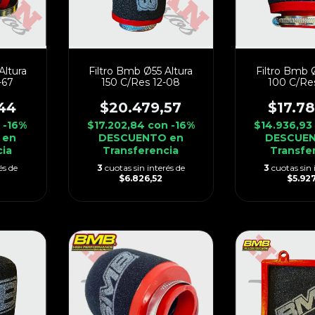
Altura
Filtro Bmb Ø55 Altura
Filtro Bmb 
-67
150 C/Res 12-08
100 C/Re
44
$20.479,57
$17.7
n
-16%
$17.202,84
con
-16%
$14.936,93
 en
DESCUENTO en
DESCUEN
cia
Transferencia
Transfe
és de
3
cuotas sin interés de
3
cuotas sin 
$6.826,52
$5.927