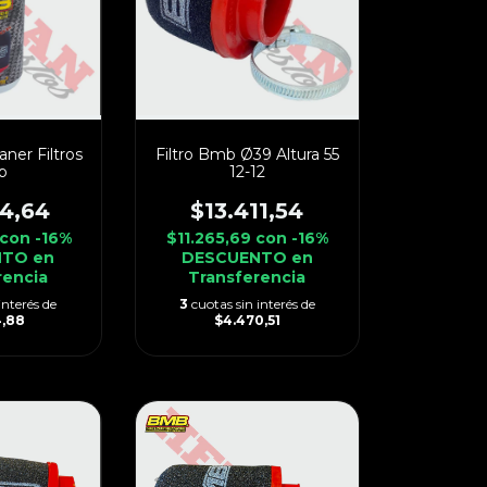
aner Filtros
Filtro Bmb Ø39 Altura 55
b
12-12
34,64
$13.411,54
con
-16%
$11.265,69
con
-16%
TO en
DESCUENTO en
rencia
Transferencia
interés de
3
cuotas sin interés de
4,88
$4.470,51