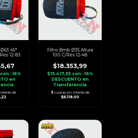
 Ø63 45°
Filtro Bmb Ø35 Altura
/Res 12-83
100 C/Res 12-48
45,67
$18.353,99
6
con
-16%
$15.417,35
con
-16%
TO en
DESCUENTO en
rencia
Transferencia
interés de
3
cuotas sin interés de
5,22
$6.118,00