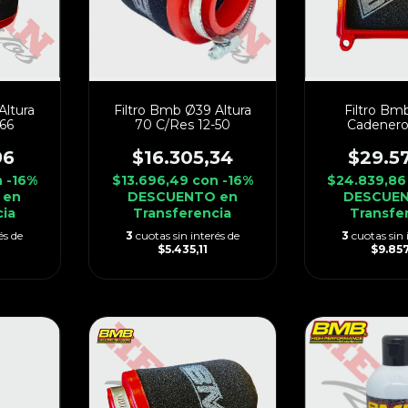
Altura
Filtro Bmb Ø39 Altura
Filtro Bm
66
70 C/Res 12-50
Cadenero
96
$16.305,34
$29.5
n
-16%
$13.696,49
con
-16%
$24.839,8
 en
DESCUENTO en
DESCUEN
cia
Transferencia
Transfe
és de
3
cuotas sin interés de
3
cuotas sin 
$5.435,11
$9.85