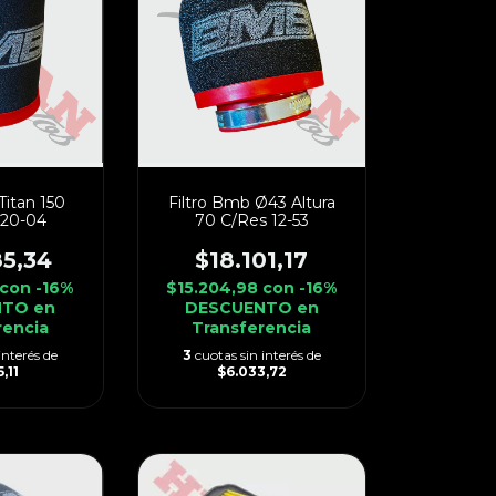
Titan 150
Filtro Bmb Ø43 Altura
20-04
70 C/Res 12-53
85,34
$18.101,17
con
-16%
$15.204,98
con
-16%
TO en
DESCUENTO en
rencia
Transferencia
interés de
3
cuotas sin interés de
,11
$6.033,72