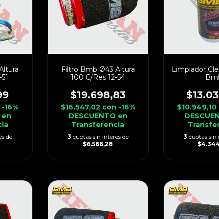
Altura
Filtro Bmb Ø43 Altura
Limpiador Cle
-51
100 C/Res 12-54
Bm
99
$19.698,83
$13.0
-16%
$16.547,02
con
-16%
$10.949,10
 en
DESCUENTO en
DESCUEN
cia
Transferencia
Transfe
és de
3
cuotas sin interés de
3
cuotas sin 
$6.566,28
$4.34