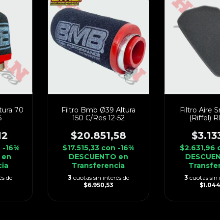
tura 70
Filtro Bmb Ø39 Altura
Filtro Aire
6
150 C/Res 12-52
(Riffel) R
12
$20.851,58
$3.13
n
-16%
$17.515,33
con
-16%
$2.631,96
 en
DESCUENTO en
DESCUEN
cia
Transferencia
Transfe
és de
3
cuotas sin interés de
3
cuotas sin 
$6.950,53
$1.04