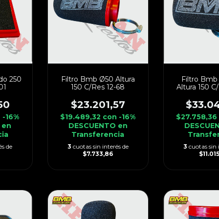
do 250
Filtro Bmb Ø50 Altura
Filtro Bmb
01
150 C/Res 12-68
Altura 150 C
50
$23.201,57
$33.0
n
-16%
$19.489,32
con
-16%
$27.758,3
 en
DESCUENTO en
DESCUEN
cia
Transferencia
Transfe
és de
3
cuotas sin interés de
3
cuotas sin 
$7.733,86
$11.01