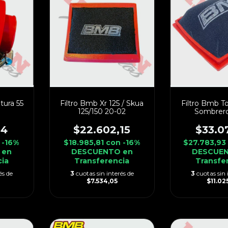
tura 55
Filtro Bmb Xr 125 / Skua
Filtro Bmb T
125/150 20-02
Sombrero
54
$22.602,15
$33.0
-16%
$18.985,81
con
-16%
$27.783,9
 en
DESCUENTO en
DESCUEN
cia
Transferencia
Transfe
és de
3
cuotas sin interés de
3
cuotas sin 
$7.534,05
$11.02