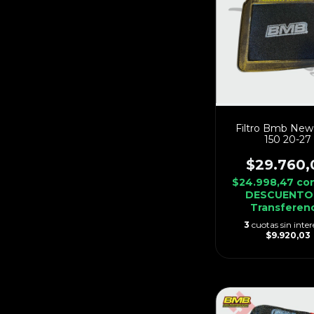
Filtro Bmb New 
150 20-27
$29.760,
$24.998,47
co
DESCUENTO
Transferen
3
cuotas sin inter
$9.920,03