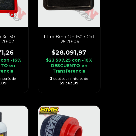
b Xr 150
Filtro Bmb Glh 150 / Cb1
 20-07
125 20-06
71,26
$28.091,97
6
con
-16%
$23.597,25
con
-16%
TO en
DESCUENTO en
rencia
Transferencia
interés de
3
cuotas sin interés de
7,09
$9.363,99