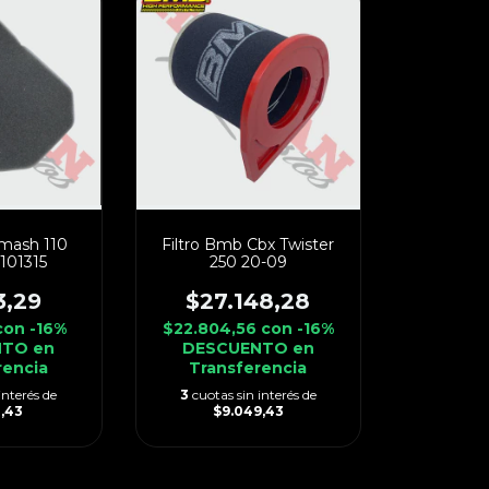
 Smash 110
Filtro Bmb Cbx Twister
l101315
250 20-09
3,29
$27.148,28
con
-16%
$22.804,56
con
-16%
TO en
DESCUENTO en
rencia
Transferencia
interés de
3
cuotas sin interés de
4,43
$9.049,43