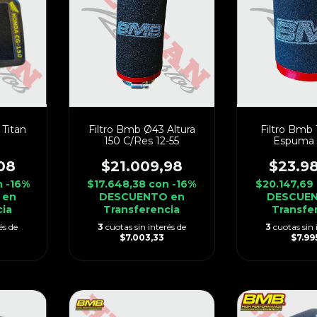
Titan
Filtro Bmb Ø43 Altura
Filtro Bmb 
150 C/Res 12-55
Espuma 
08
$21.009,98
$23.9
n
-16%
$17.648,38
con
-16%
$20.147,69
 en
DESCUENTO en
DESCUEN
cia
Transferencia
Transfe
és de
3
cuotas sin interés de
3
cuotas sin 
$7.003,33
$7.995