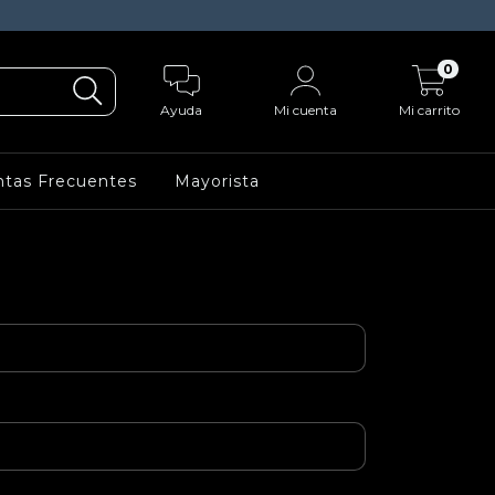
0
Ayuda
Mi cuenta
Mi carrito
tas Frecuentes
Mayorista