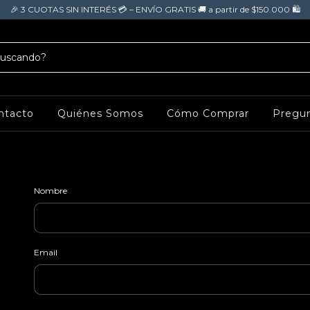
🎉 3 CUOTAS SIN INTERÉS 💳 – ENVÍO GRATIS 🚚 a partir de $150.000 🛍️
ntacto
Quiénes Somos
Cómo Comprar
Pregun
Nombre
)
Email