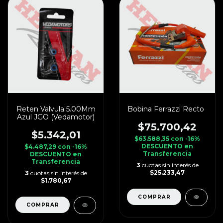
Reten Valvula 5.00Mm
Bobina Ferrazzi Recto
Azul JGO (Vedamotor)
$75.700,42
$5.342,01
$63.588,35
con
-16%
DESCUENTO en
$4.487,29
con
-16%
Transferencia
DESCUENTO en
Transferencia
3
cuotas sin interés de
$25.233,47
3
cuotas sin interés de
$1.780,67