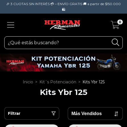
🎉 3 CUOTAS SIN INTERÉS 💳 – ENVÍO GRATIS 🚚 a partir de $150.000
🛍️
0
Inicio
>
Kit´s Potenciación
>
Kits Ybr 125
Kits Ybr 125
Filtrar