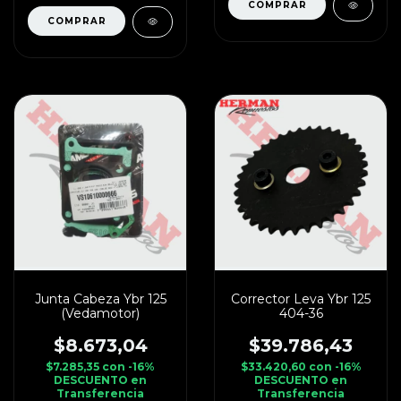
Junta Cabeza Ybr 125
Corrector Leva Ybr 125
(Vedamotor)
404-36
$8.673,04
$39.786,43
$7.285,35
con
-16%
$33.420,60
con
-16%
DESCUENTO en
DESCUENTO en
Transferencia
Transferencia