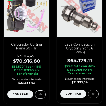
Carburador Cortina
Leva Competicion
Plana 30 (Hr)
Crypton / Ybr 5.6
(Ww3)
$71.764,45
$64.179,11
$70.916,80
$53.910,45
con
-16%
$59.570,11
con
-16%
DESCUENTO en
DESCUENTO en
Transferencia
Transferencia
3
cuotas sin interés de
3
cuotas sin interés de
$21.393,04
$23.638,93