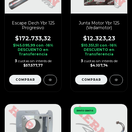
Escape Dech Ybr 125
Junta Motor Ybr 125
Progresivo
(Vedamotor)
$172.733,32
$12.323,23
$145.095,99
con
-16%
$10.351,51
con
-16%
DESCUENTO en
DESCUENTO en
Transferencia
Transferencia
3
cuotas sin interés de
3
cuotas sin interés de
$57.577,77
$4.107,74
ENVÍO GRATIS