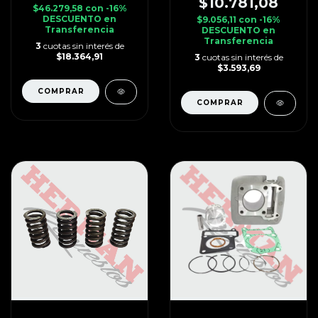
$10.781,08
$46.279,58
con
-16%
DESCUENTO en
$9.056,11
con
-16%
Transferencia
DESCUENTO en
Transferencia
3
cuotas sin interés de
$18.364,91
3
cuotas sin interés de
$3.593,69