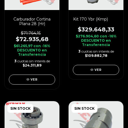
Carburador Cortina
Kit 170 Ybr (Kmp)
Plana 28 (Hr)
$329.648,33
$71.764,15
$276.904,60
con
-16%
$72.935,68
DESCUENTO en
Transferencia
$61.265,97
con
-16%
DESCUENTO en
3
cuotas sin interés de
Transferencia
$109.882,78
3
cuotas sin interés de
$24.311,89
VER
VER
SIN STOCK
SIN STOCK