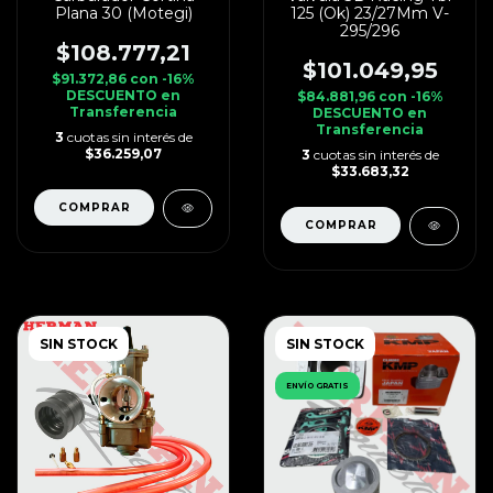
Plana 30 (Motegi)
125 (Ok) 23/27Mm V-
295/296
$108.777,21
$101.049,95
$91.372,86
con
-16%
DESCUENTO en
$84.881,96
con
-16%
Transferencia
DESCUENTO en
Transferencia
3
cuotas sin interés de
$36.259,07
3
cuotas sin interés de
$33.683,32
SIN STOCK
SIN STOCK
ENVÍO GRATIS