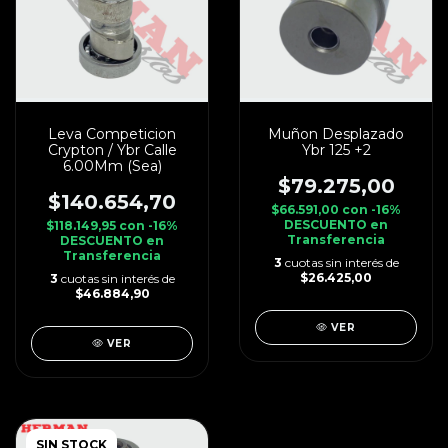
Leva Competicion
Muñon Desplazado
Crypton / Ybr Calle
Ybr 125 +2
6.00Mm (Sea)
$79.275,00
$140.654,70
$66.591,00
con
-16%
DESCUENTO en
$118.149,95
con
-16%
Transferencia
DESCUENTO en
Transferencia
3
cuotas sin interés de
$26.425,00
3
cuotas sin interés de
$46.884,90
VER
VER
SIN STOCK