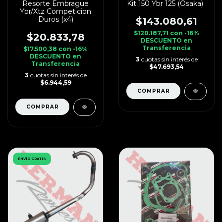
Resorte Embrague
Kit 150 Ybr 125 (Osaka)
Ybr/Xtz Competicion
Duros (x4)
$143.080,61
$120.187,71
con
-16%
$20.833,78
DESCUENTO en
Transferencia
$17.500,38
con
-16%
DESCUENTO en
3
cuotas sin interés de
Transferencia
$47.693,54
3
cuotas sin interés de
$6.944,59
ENVÍO GRATIS