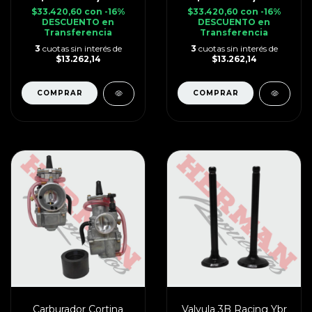
$33.420,60
con
-16%
$33.420,60
con
-16%
DESCUENTO en
DESCUENTO en
Transferencia
Transferencia
3
cuotas sin interés de
3
cuotas sin interés de
$13.262,14
$13.262,14
Carburador Cortina
Valvula 3B Racing Ybr