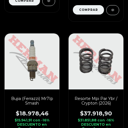
Bujia (Ferrazzi) Mr7Ip
Resorte Mpi Par Ybr /
Smash
Crypton (2026)
$18.978,46
$37.918,90
$15.941,91
con
-16%
$31.851,88
con
-16%
DESCUENTO en
DESCUENTO en