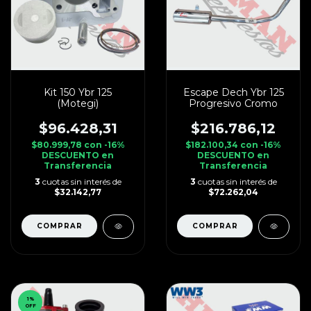
Kit 150 Ybr 125
Escape Dech Ybr 125
(Motegi)
Progresivo Cromo
$96.428,31
$216.786,12
$80.999,78
con
-16%
$182.100,34
con
-16%
DESCUENTO en
DESCUENTO en
Transferencia
Transferencia
3
cuotas sin interés de
3
cuotas sin interés de
$32.142,77
$72.262,04
1
%
OFF