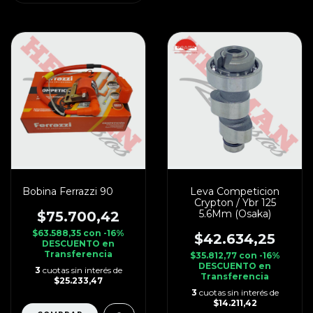
Bobina Ferrazzi 90
Leva Competicion
Crypton / Ybr 125
5.6Mm (Osaka)
$75.700,42
$63.588,35
con
-16%
$42.634,25
DESCUENTO en
Transferencia
$35.812,77
con
-16%
DESCUENTO en
3
cuotas sin interés de
Transferencia
$25.233,47
3
cuotas sin interés de
$14.211,42