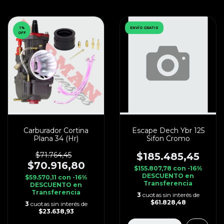
1
%
ENVÍO GRATIS
OFF
Carburador Cortina
Escape Dech Ybr 125
Plana 34 (Hr)
Sifon Cromo
$71.764,45
$185.485,45
$70.916,80
$155.807,78
con
-16%
DESCUENTO en
$59.570,11
con
-16%
Transferencia
DESCUENTO en
Transferencia
3
cuotas sin interés de
$61.828,48
3
cuotas sin interés de
$23.638,93