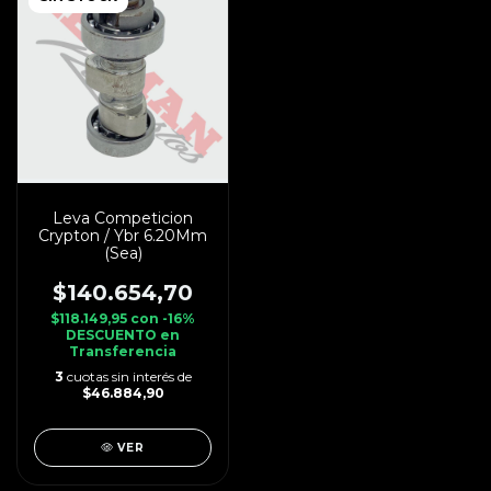
Leva Competicion
Crypton / Ybr 6.20Mm
(Sea)
$140.654,70
$118.149,95
con
-16%
DESCUENTO en
Transferencia
3
cuotas sin interés de
$46.884,90
VER