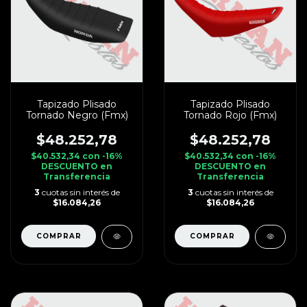
Tapizado Plisado
Tapizado Plisado
Tornado Negro (Fmx)
Tornado Rojo (Fmx)
$48.252,78
$48.252,78
$40.532,34
con
-16%
$40.532,34
con
-16%
DESCUENTO en
DESCUENTO en
Transferencia
Transferencia
3
cuotas sin interés de
3
cuotas sin interés de
$16.084,26
$16.084,26