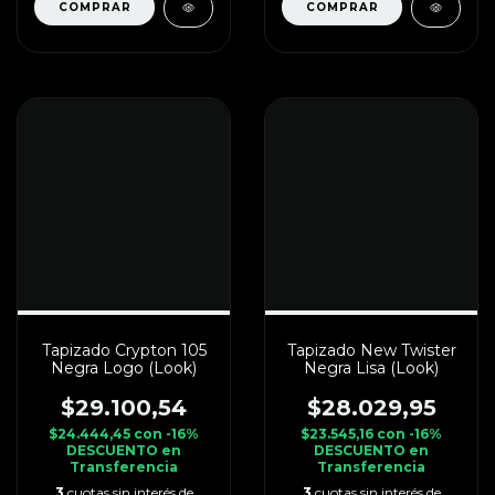
Tapizado Crypton 105
Tapizado New Twister
Negra Logo (Look)
Negra Lisa (Look)
$29.100,54
$28.029,95
$24.444,45
con
-16%
$23.545,16
con
-16%
DESCUENTO en
DESCUENTO en
Transferencia
Transferencia
3
cuotas sin interés de
3
cuotas sin interés de