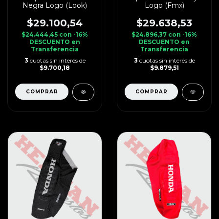
Negra Logo (Look)
Logo (Fmx)
$29.100,54
$29.638,53
$24.444,45
con
-16%
$24.896,37
con
-16%
DESCUENTO en
DESCUENTO en
Transferencia
Transferencia
3
cuotas sin interés de
3
cuotas sin interés de
$9.700,18
$9.879,51