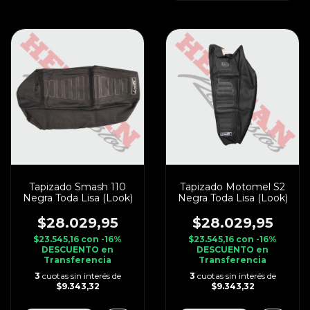
Tapizado Smash 110
Tapizado Motomel S2
Negra Toda Lisa (Look)
Negra Toda Lisa (Look)
$28.029,95
$28.029,95
$23.545,16
con
-16%
$23.545,16
con
-16%
DESCUENTO en
DESCUENTO en
Transferencia
Transferencia
3
cuotas sin interés de
3
cuotas sin interés de
$9.343,32
$9.343,32