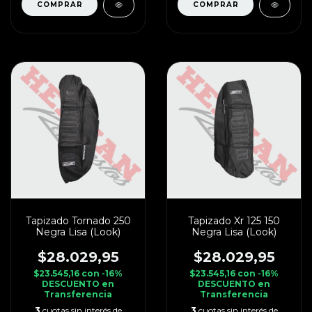
Tapizado Tornado 250
Tapizado Xr 125 150
Negra Lisa (Look)
Negra Lisa (Look)
$28.029,95
$28.029,95
$23.545,16
con
-16%
$23.545,16
con
-16%
DESCUENTO en
DESCUENTO en
Transferencia
Transferencia
3
cuotas sin interés de
3
cuotas sin interés de