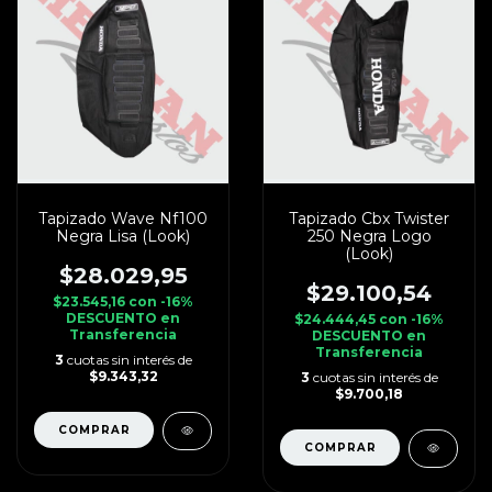
Tapizado Wave Nf100
Tapizado Cbx Twister
Negra Lisa (Look)
250 Negra Logo
(Look)
$28.029,95
$29.100,54
$23.545,16
con
-16%
DESCUENTO en
$24.444,45
con
-16%
Transferencia
DESCUENTO en
Transferencia
3
cuotas sin interés de
$9.343,32
3
cuotas sin interés de
$9.700,18