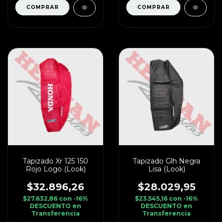
Tapizado Xr 125 150
Tapizado Glh Negra
Rojo Logo (Look)
Lisa (Look)
$32.896,26
$28.029,95
$27.632,86
con
-16%
$23.545,16
con
-16%
DESCUENTO en
DESCUENTO en
Transferencia
Transferencia