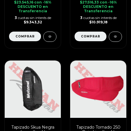
$23.545,16
con
-16%
$27.516,33
con
-16%
DESCUENTO en
DESCUENTO en
Transferencia
Transferencia
3
cuotas sin interés de
3
cuotas sin interés de
$9.343,32
$10.919,18
Tapizado Skua Negra
Tapizado Tornado 250