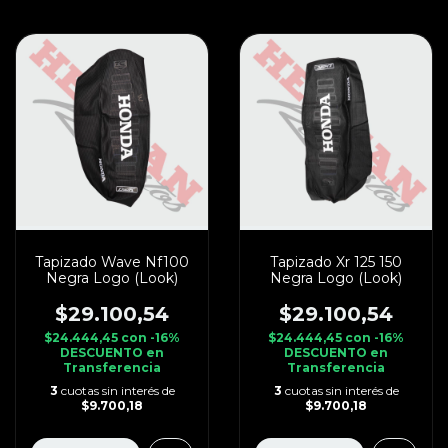
Tapizado Wave Nf100
Tapizado Xr 125 150
Negra Logo (Look)
Negra Logo (Look)
$29.100,54
$29.100,54
$24.444,45
con
-16%
$24.444,45
con
-16%
DESCUENTO en
DESCUENTO en
Transferencia
Transferencia
3
cuotas sin interés de
3
cuotas sin interés de
$9.700,18
$9.700,18