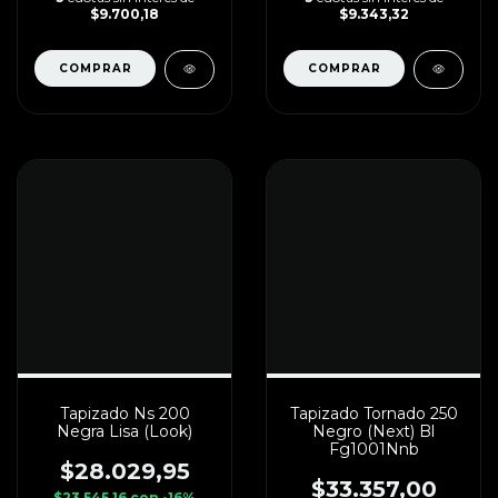
$9.700,18
$9.343,32
Tapizado Ns 200
Tapizado Tornado 250
Negra Lisa (Look)
Negro (Next) Bl
Fg1001Nnb
$28.029,95
$33.357,00
$23.545,16
con
-16%