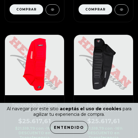
Tapizado Xr 300 Rojo
Tapizado Xr 300
Al navegar por este sitio
aceptás el uso de cookies
para
Liso (Fmx)
Negro Liso (Fmx)
agilizar tu experiencia de compra.
$25.617,61
$25.617,61
ENTENDIDO
$21.518,79
con
-16%
$21.518,79
con
-16%
DESCUENTO en
DESCUENTO en
Transferencia
Transferencia