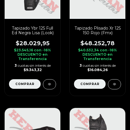
Tapizado Ybr 125 Full
Tapizado Plisado Xr 125
Ed Negra Lisa (Look)
150 Rojo (Fmx)
$28.029,95
$48.252,78
$23.545,16
con
-16%
$40.532,34
con
-16%
DESCUENTO en
DESCUENTO en
Transferencia
Transferencia
3
cuotas sin interés de
3
cuotas sin interés de
$9.343,32
$16.084,26