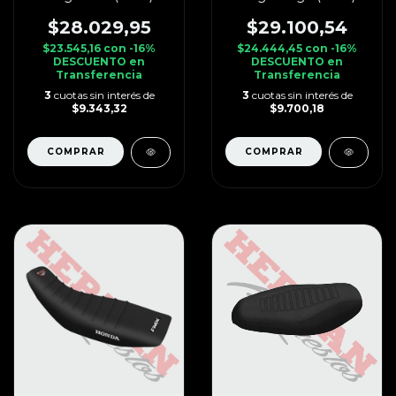
$28.029,95
$29.100,54
$23.545,16
con
-16%
$24.444,45
con
-16%
DESCUENTO en
DESCUENTO en
Transferencia
Transferencia
3
cuotas sin interés de
3
cuotas sin interés de
$9.343,32
$9.700,18