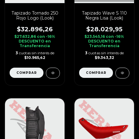
Tapizado Tornado 250
Tapizado Wave S 110
Rojo Logo (Look)
Negra Lisa (Look)
$32.896,26
$28.029,95
$27.632,86
con
-16%
$23.545,16
con
-16%
DESCUENTO en
DESCUENTO en
Transferencia
Transferencia
3
cuotas sin interés de
3
cuotas sin interés de
$10.965,42
$9.343,32