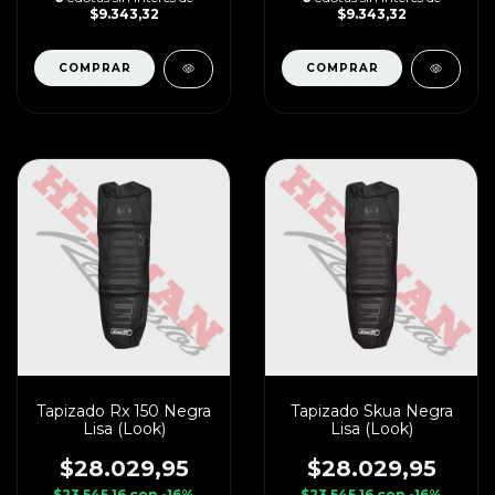
$9.343,32
$9.343,32
Tapizado Rx 150 Negra
Tapizado Skua Negra
Lisa (Look)
Lisa (Look)
$28.029,95
$28.029,95
$23.545,16
con
-16%
$23.545,16
con
-16%