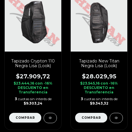
Tapizado Crypton 110
Tapizado New Titan
Negra Lisa (Look)
Negra Lisa (Look)
$27.909,72
$28.029,95
$23.444,16
con
-16%
$23.545,16
con
-16%
DESCUENTO en
DESCUENTO en
Transferencia
Transferencia
3
cuotas sin interés de
3
cuotas sin interés de
$9.303,24
$9.343,32