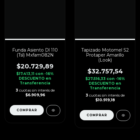
Funda Asiento Dl 110
Tapizado Motomel S2
(Tsl) Mxfam082N
Protaper Amarillo
(Look)
$20.729,89
$32.757,54
$17.413,11
con
-16%
DESCUENTO en
$27.516,33
con
-16%
Transferencia
DESCUENTO en
Transferencia
3
cuotas sin interés de
$6.909,96
3
cuotas sin interés de
$10.919,18