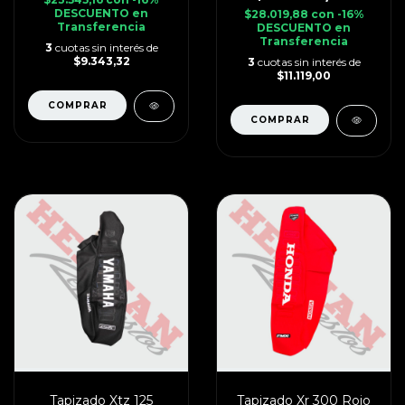
DESCUENTO en
$28.019,88
con
-16%
Transferencia
DESCUENTO en
Transferencia
3
cuotas sin interés de
$9.343,32
3
cuotas sin interés de
$11.119,00
Tapizado Xtz 125
Tapizado Xr 300 Rojo