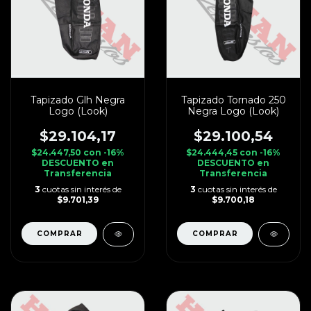
Tapizado Glh Negra
Tapizado Tornado 250
Logo (Look)
Negra Logo (Look)
$29.104,17
$29.100,54
$24.447,50
con
-16%
$24.444,45
con
-16%
DESCUENTO en
DESCUENTO en
Transferencia
Transferencia
3
cuotas sin interés de
3
cuotas sin interés de
$9.701,39
$9.700,18