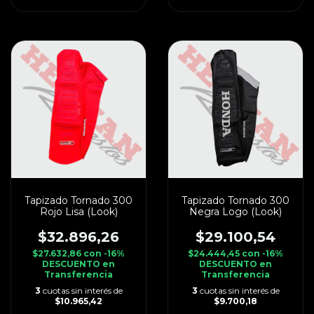
Tapizado Tornado 300
Tapizado Tornado 300
Rojo Lisa (Look)
Negra Logo (Look)
$32.896,26
$29.100,54
$27.632,86
con
-16%
$24.444,45
con
-16%
DESCUENTO en
DESCUENTO en
Transferencia
Transferencia
3
cuotas sin interés de
3
cuotas sin interés de
$10.965,42
$9.700,18