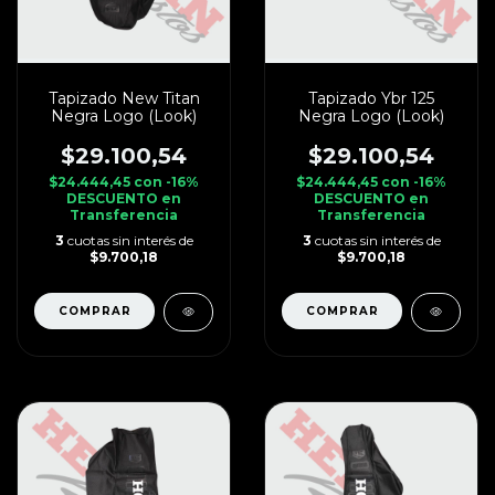
Tapizado New Titan
Tapizado Ybr 125
Negra Logo (Look)
Negra Logo (Look)
$29.100,54
$29.100,54
$24.444,45
con
-16%
$24.444,45
con
-16%
DESCUENTO en
DESCUENTO en
Transferencia
Transferencia
3
cuotas sin interés de
3
cuotas sin interés de
$9.700,18
$9.700,18