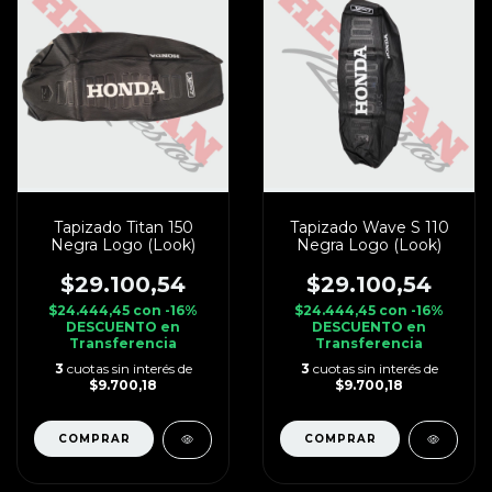
Tapizado Titan 150
Tapizado Wave S 110
Negra Logo (Look)
Negra Logo (Look)
$29.100,54
$29.100,54
$24.444,45
con
-16%
$24.444,45
con
-16%
DESCUENTO en
DESCUENTO en
Transferencia
Transferencia
3
cuotas sin interés de
3
cuotas sin interés de
$9.700,18
$9.700,18