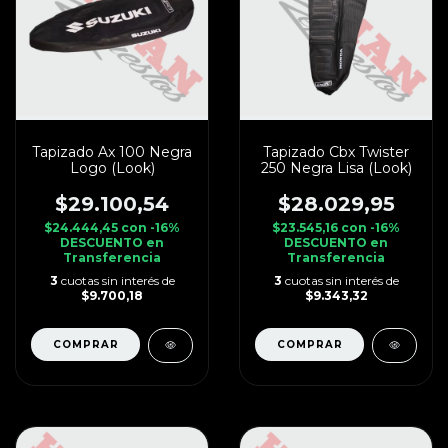
Tapizado Ax 100 Negra
Tapizado Cbx Twister
Logo (Look)
250 Negra Lisa (Look)
$29.100,54
$28.029,95
$24.444,45
con
-16%
$23.545,16
con
-16%
DESCUENTO en
DESCUENTO en
Transferencia
Transferencia
3
cuotas sin interés de
3
cuotas sin interés de
$9.700,18
$9.343,32