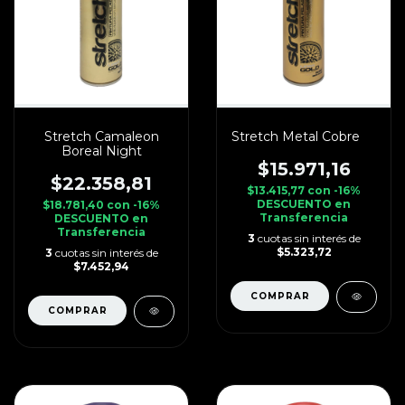
Stretch Camaleon
Stretch Metal Cobre
Boreal Night
$15.971,16
$22.358,81
$13.415,77
con
-16%
DESCUENTO en
$18.781,40
con
-16%
Transferencia
DESCUENTO en
Transferencia
3
cuotas sin interés de
$5.323,72
3
cuotas sin interés de
$7.452,94