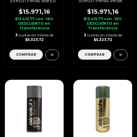
Stretch Perlas Blanco
Stretch Perlas Verde
$15.971,16
$15.971,16
$13.415,77
con
-16%
$13.415,77
con
-16%
DESCUENTO en
DESCUENTO en
Transferencia
Transferencia
3
cuotas sin interés de
3
cuotas sin interés de
$5.323,72
$5.323,72