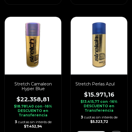
Stretch Camaleon
Stretch Perlas Azul
Hyper Blue
$15.971,16
$22.358,81
$13.415,77
con
-16%
DESCUENTO en
$18.781,40
con
-16%
Transferencia
DESCUENTO en
Transferencia
3
cuotas sin interés de
$5.323,72
3
cuotas sin interés de
$7.452,94