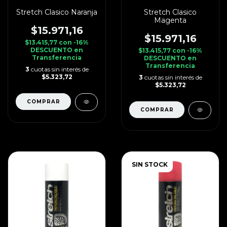
Stretch Clasico Naranja
Stretch Clasico
Magenta
$15.971,16
$15.971,16
$13.415,77
con
-16%
DESCUENTO en
$13.415,77
con
-16%
Transferencia
DESCUENTO en
Transferencia
3
cuotas sin interés de
$5.323,72
3
cuotas sin interés de
$5.323,72
SIN STOCK