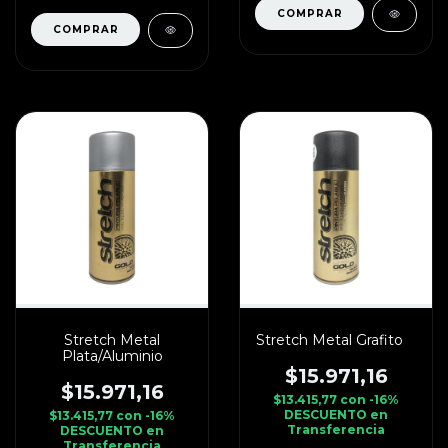
Stretch Metal
Stretch Metal Grafito
Plata/Aluminio
$15.971,16
$15.971,16
$13.415,77
con
-16%
DESCUENTO en
$13.415,77
con
-16%
Transferencia
DESCUENTO en
Transferencia