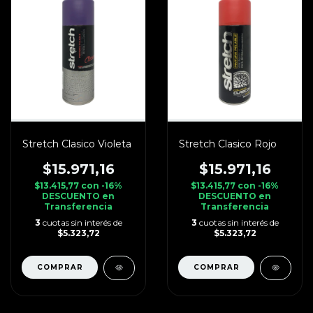
Stretch Clasico Violeta
Stretch Clasico Rojo
$15.971,16
$15.971,16
$13.415,77
con
-16%
$13.415,77
con
-16%
DESCUENTO en
DESCUENTO en
Transferencia
Transferencia
3
cuotas sin interés de
3
cuotas sin interés de
$5.323,72
$5.323,72