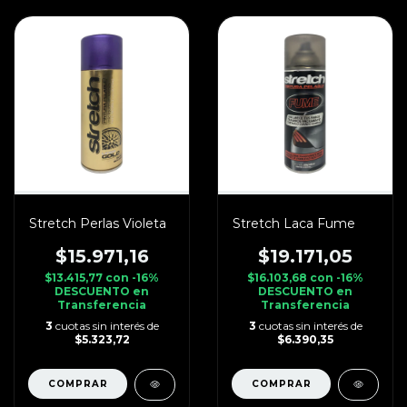
Stretch Perlas Violeta
Stretch Laca Fume
$15.971,16
$19.171,05
$13.415,77
con
-16%
$16.103,68
con
-16%
DESCUENTO en
DESCUENTO en
Transferencia
Transferencia
3
cuotas sin interés de
3
cuotas sin interés de
$5.323,72
$6.390,35