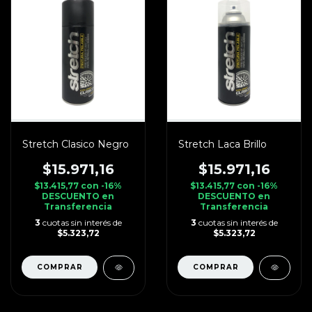
Stretch Clasico Negro
Stretch Laca Brillo
$15.971,16
$15.971,16
$13.415,77
con
-16%
$13.415,77
con
-16%
DESCUENTO en
DESCUENTO en
Transferencia
Transferencia
3
cuotas sin interés de
3
cuotas sin interés de
$5.323,72
$5.323,72