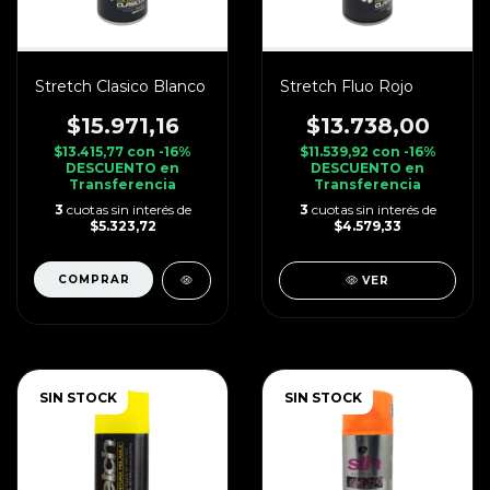
Stretch Clasico Blanco
Stretch Fluo Rojo
$15.971,16
$13.738,00
$13.415,77
con
-16%
$11.539,92
con
-16%
DESCUENTO en
DESCUENTO en
Transferencia
Transferencia
3
cuotas sin interés de
3
cuotas sin interés de
$5.323,72
$4.579,33
VER
SIN STOCK
SIN STOCK