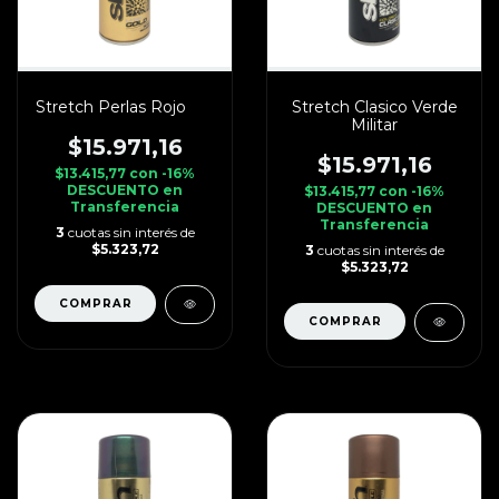
Stretch Perlas Rojo
Stretch Clasico Verde
Militar
$15.971,16
$15.971,16
$13.415,77
con
-16%
DESCUENTO en
$13.415,77
con
-16%
Transferencia
DESCUENTO en
Transferencia
3
cuotas sin interés de
$5.323,72
3
cuotas sin interés de
$5.323,72