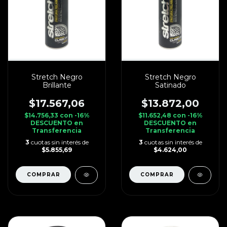
Stretch Negro
Stretch Negro
Brillante
Satinado
$17.567,06
$13.872,00
$14.756,33
con
-16%
$11.652,48
con
-16%
DESCUENTO en
DESCUENTO en
Transferencia
Transferencia
3
cuotas sin interés de
3
cuotas sin interés de
$5.855,69
$4.624,00