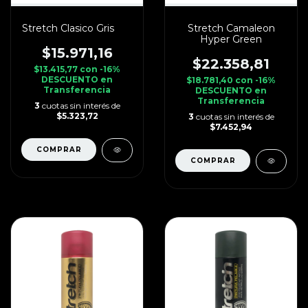
Stretch Clasico Gris
Stretch Camaleon
Hyper Green
$15.971,16
$22.358,81
$13.415,77
con
-16%
DESCUENTO en
$18.781,40
con
-16%
Transferencia
DESCUENTO en
Transferencia
3
cuotas sin interés de
$5.323,72
3
cuotas sin interés de
$7.452,94