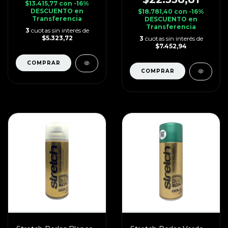
$13.415,77
con
-16%
DESCUENTO en
$18.781,40
con
-16%
Transferencia
DESCUENTO en
Transferencia
3
cuotas sin interés de
$5.323,72
3
cuotas sin interés de
$7.452,94