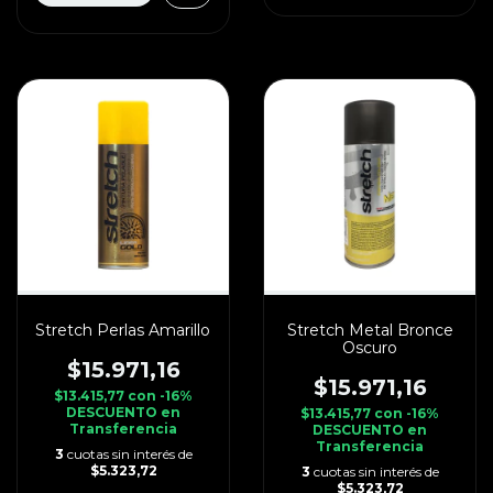
Stretch Perlas Amarillo
Stretch Metal Bronce
Oscuro
$15.971,16
$15.971,16
$13.415,77
con
-16%
DESCUENTO en
$13.415,77
con
-16%
Transferencia
DESCUENTO en
Transferencia
3
cuotas sin interés de
$5.323,72
3
cuotas sin interés de
$5.323,72