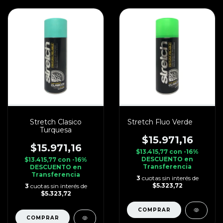
Stretch Clasico
Stretch Fluo Verde
Turquesa
$15.971,16
$15.971,16
$13.415,77
con
-16%
DESCUENTO en
$13.415,77
con
-16%
Transferencia
DESCUENTO en
Transferencia
3
cuotas sin interés de
$5.323,72
3
cuotas sin interés de
$5.323,72