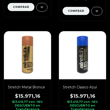
Stretch Metal Bronce
Stretch Clasico Azul
$15.971,16
$15.971,16
$13.415,77
con
-16%
$13.415,77
con
-16%
DESCUENTO en
DESCUENTO en
Transferencia
Transferencia