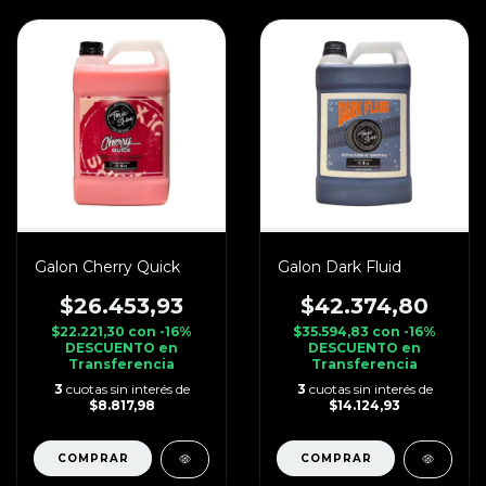
Galon Cherry Quick
Galon Dark Fluid
$26.453,93
$42.374,80
$22.221,30
con
-16%
$35.594,83
con
-16%
DESCUENTO en
DESCUENTO en
Transferencia
Transferencia
3
cuotas sin interés de
3
cuotas sin interés de
$8.817,98
$14.124,93