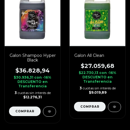
Galon Shampoo Hyper
Galon All Clean
Black
$27.059,68
$36.828,94
$22.730,13
con
-16%
DESCUENTO en
$30.936,31
con
-16%
Transferencia
DESCUENTO en
Transferencia
3
cuotas sin interés de
$9.019,89
3
cuotas sin interés de
$12.276,31