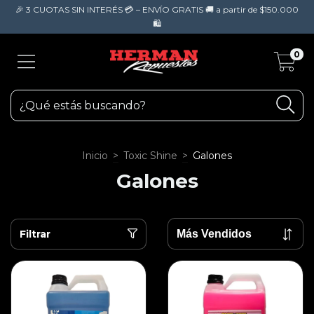
🎉 3 CUOTAS SIN INTERÉS 💳 – ENVÍO GRATIS 🚚 a partir de $150.000
🛍️
0
Inicio
>
Toxic Shine
>
Galones
Galones
Filtrar