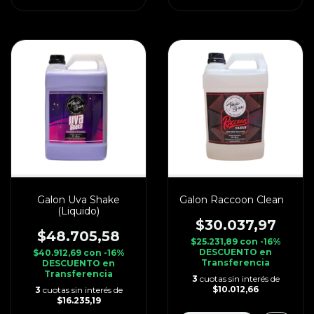
Galon Uva Shake
Galon Raccoon Clean
(Liquido)
$30.037,97
$48.705,58
$25.231,89
con
-16%
DESCUENTO en
$40.912,69
con
-16%
Transferencia
DESCUENTO en
Transferencia
3
cuotas sin interés de
$10.012,66
3
cuotas sin interés de
$16.235,19