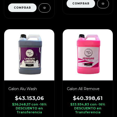
Galon Alu Wash
Galon All Remove
$43.153,06
$40.398,61
$36.248,57
con
-16%
$33.934,83
con
-16%
DESCUENTO en
DESCUENTO en
Transferencia
Transferencia