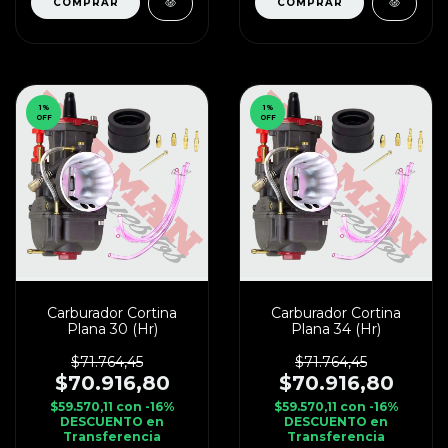
1
%
1
%
OFF
OFF
Carburador Cortina
Carburador Cortina
Plana 30 (Hr)
Plana 34 (Hr)
$71.764,45
$71.764,45
$70.916,80
$70.916,80
$59.570,11
con
-16%
$59.570,11
con
-16%
DESCUENTO en
DESCUENTO en
Transferencia
Transferencia