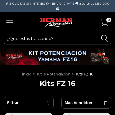
🎉 3 CUOTAS SIN INTERÉS 💳 – ENVÍO GRATIS 🚚 a partir de $150.000
🛍️
0
Inicio
>
Kit´s Potenciación
>
Kits FZ 16
Kits FZ 16
Filtrar