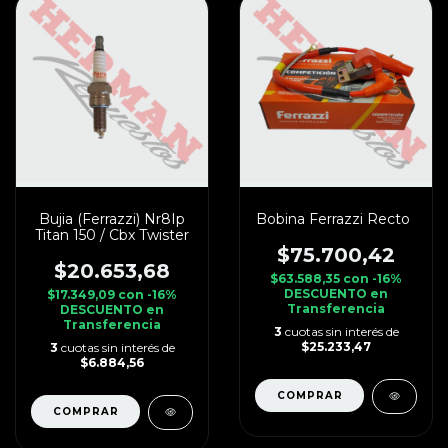
Bujia (Ferrazzi) Nr8Ip
Bobina Ferrazzi Recto
Titan 150 / Cbx Twister
$75.700,42
$20.653,68
$63.588,35
con
-16%
DESCUENTO en
$17.349,09
con
-16%
Transferencia
DESCUENTO en
Transferencia
3
cuotas sin interés de
$25.233,47
3
cuotas sin interés de
$6.884,56