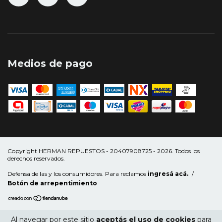
Medios de pago
Copyright HERMAN REPUESTOS - 20407908725 - 2026. Todos los
derechos reservados.
Defensa de las y los consumidores. Para reclamos
ingresá acá.
/
Botón de arrepentimiento
Al navegar por este sitio
aceptás el uso de cookies
para