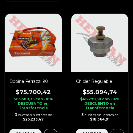
Bobina Ferrazzi 90
Chicler Regulable
$75.700,42
$55.094,74
$63.588,35
con
-16%
$46.279,58
con
-16%
DESCUENTO en
DESCUENTO en
Transferencia
Transferencia
3
cuotas sin interés de
3
cuotas sin interés de
$25.233,47
$18.364,91