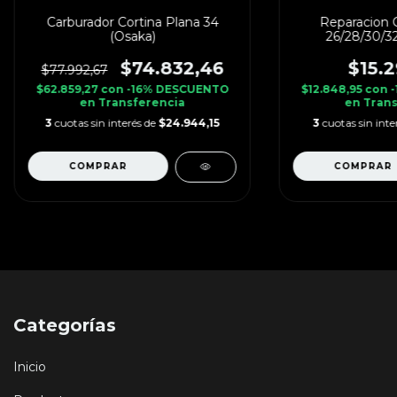
Carburador Cortina Plana 34
Reparacion C
(Osaka)
26/28/30/32
$74.832,46
$15.2
$77.992,67
$62.859,27
con
-16% DESCUENTO
$12.848,95
con
en Transferencia
en Trans
3
cuotas sin interés de
$24.944,15
3
cuotas sin inte
Categorías
Inicio