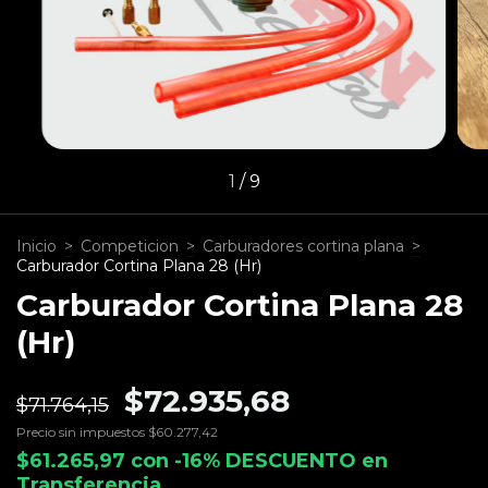
1
/
9
Inicio
>
Competicion
>
Carburadores cortina plana
>
Carburador Cortina Plana 28 (Hr)
Carburador Cortina Plana 28
(Hr)
$72.935,68
$71.764,15
Precio sin impuestos
$60.277,42
$61.265,97
con
-16% DESCUENTO en
Transferencia