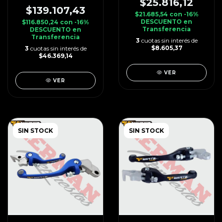
$25.816,12
$139.107,43
$21.685,54
con
-16%
DESCUENTO en
$116.850,24
con
-16%
Transferencia
DESCUENTO en
Transferencia
3
cuotas sin interés de
$8.605,37
3
cuotas sin interés de
$46.369,14
VER
VER
SIN STOCK
SIN STOCK