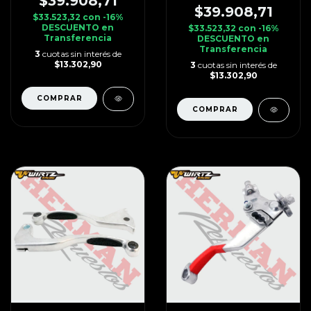
$39.908,71
$39.908,71
$33.523,32
con
-16%
DESCUENTO en
$33.523,32
con
-16%
Transferencia
DESCUENTO en
Transferencia
3
cuotas sin interés de
$13.302,90
3
cuotas sin interés de
$13.302,90