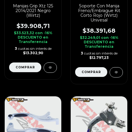
Manijas Grip Xtz 125
Soporte Con Manija
2014/2021 Negro
Freno/Embrague Kit
(Wirtz)
Corto Rojo (Wirtz)
Univesal
$39.908,71
$38.391,68
$33.523,32
con
-16%
DESCUENTO en
$32.249,01
con
-16%
Transferencia
DESCUENTO en
Transferencia
3
cuotas sin interés de
$13.302,90
3
cuotas sin interés de
$12.797,23