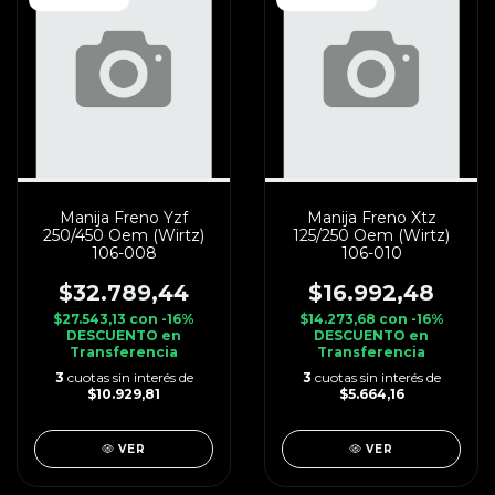
Manija Freno Yzf
Manija Freno Xtz
250/450 Oem (Wirtz)
125/250 Oem (Wirtz)
106-008
106-010
$32.789,44
$16.992,48
$27.543,13
con
-16%
$14.273,68
con
-16%
DESCUENTO en
DESCUENTO en
Transferencia
Transferencia
3
cuotas sin interés de
3
cuotas sin interés de
$10.929,81
$5.664,16
VER
VER