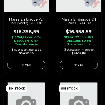
Manija Embrague Yzf
Manija Embrague Crf
250 (Wirtz) 126-008
(Wirtz) 121-008
$16.358,59
$16.358,59
$13.741,22
con
-16%
$13.741,22
con
-16%
DESCUENTO en
DESCUENTO en
Transferencia
Transferencia
3
cuotas sin interés de
3
cuotas sin interés de
$5.452,86
$5.452,86
VER
VER
SIN STOCK
SIN STOCK