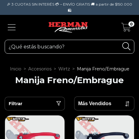
🎉 3 CUOTAS SIN INTERÉS 💳 – ENVÍO GRATIS 🚚 a partir de $150.000
🛍️
0
Inicio
>
Accesorios
>
Wirtz
>
Manija Freno/Embrague
Manija Freno/Embrague
Filtrar