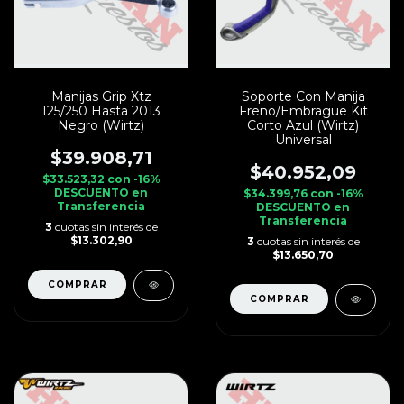
Manijas Grip Xtz
Soporte Con Manija
125/250 Hasta 2013
Freno/Embrague Kit
Negro (Wirtz)
Corto Azul (Wirtz)
Universal
$39.908,71
$40.952,09
$33.523,32
con
-16%
DESCUENTO en
$34.399,76
con
-16%
Transferencia
DESCUENTO en
Transferencia
3
cuotas sin interés de
$13.302,90
3
cuotas sin interés de
$13.650,70