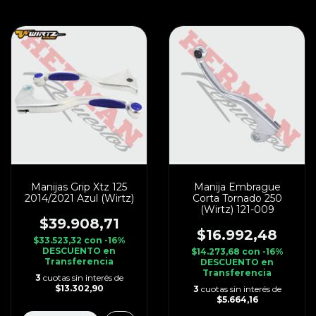
Manijas Grip Xtz 125
Manija Embrague
2014/2021 Azul (Wirtz)
Corta Tornado 250
(Wirtz) 121-009
$39.908,71
$16.992,48
$33.523,32
con
-16%
DESCUENTO en
$14.273,68
con
-16%
Transferencia
DESCUENTO en
Transferencia
3
cuotas sin interés de
$13.302,90
3
cuotas sin interés de
$5.664,16