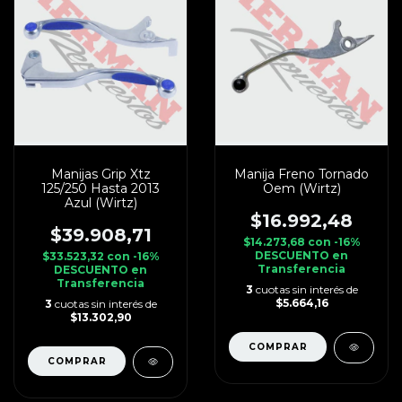
Manijas Grip Xtz
Manija Freno Tornado
125/250 Hasta 2013
Oem (Wirtz)
Azul (Wirtz)
$16.992,48
$39.908,71
$14.273,68
con
-16%
DESCUENTO en
$33.523,32
con
-16%
Transferencia
DESCUENTO en
Transferencia
3
cuotas sin interés de
$5.664,16
3
cuotas sin interés de
$13.302,90