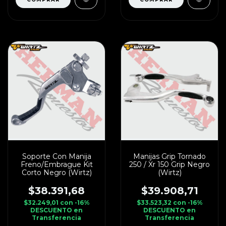
Soporte Con Manija
Manijas Grip Tornado
Freno/Embrague Kit
250 / Xr 150 Grip Negro
Corto Negro (Wirtz)
(Wirtz)
$38.391,68
$39.908,71
$32.249,01
con
-16%
$33.523,32
con
-16%
DESCUENTO en
DESCUENTO en
Transferencia
Transferencia