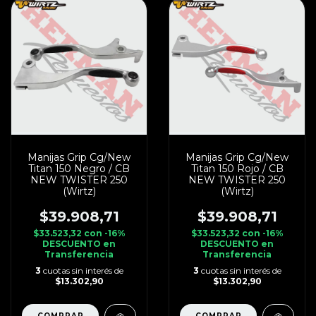
Manijas Grip Cg/New
Manijas Grip Cg/New
Titan 150 Negro / CB
Titan 150 Rojo / CB
NEW TWISTER 250
NEW TWISTER 250
(Wirtz)
(Wirtz)
$39.908,71
$39.908,71
$33.523,32
con
-16%
$33.523,32
con
-16%
DESCUENTO en
DESCUENTO en
Transferencia
Transferencia
3
cuotas sin interés de
3
cuotas sin interés de
$13.302,90
$13.302,90