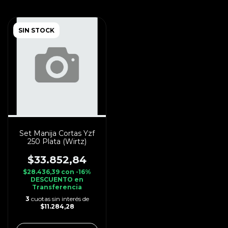
SIN STOCK
Set Manija Cortas Yzf
250 Plata (Wirtz)
$33.852,84
$28.436,39
con
-16%
DESCUENTO en
Transferencia
3
cuotas sin interés de
$11.284,28