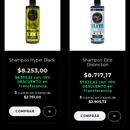
Shampoo Hyper Black
Shampoo Elite
Distinction
$8.253,00
$8.717,17
$6.932,52
con
-16%
DESCUENTO en
$7.322,42
con
-16%
Transferencia
DESCUENTO en
Transferencia
3
cuotas sin interés de
$2.751,00
3
cuotas sin interés de
$2.905,72