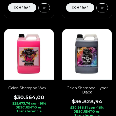
Galon Shampoo Wax
Galon Shampoo Hyper
Black
$30.564,00
$36.828,94
$25.673,76
con
-16%
DESCUENTO en
$30.936,31
con
-16%
Transferencia
DESCUENTO en
Transferencia