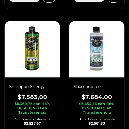
Shampoo Energy
Shampoo Ice
$7.583,00
$7.684,00
$6.369,72
con
-16%
$6.454,56
con
-16%
DESCUENTO en
DESCUENTO en
Transferencia
Transferencia
3
cuotas sin interés de
3
cuotas sin interés de
$2.527,67
$2.561,33