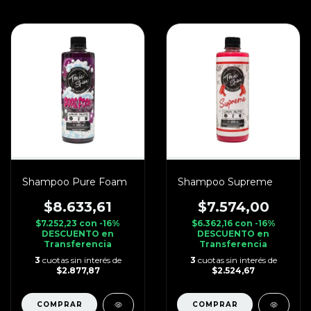
Shampoo Pure Foam
Shampoo Supreme
$8.633,61
$7.574,00
$7.252,23
con
-16%
$6.362,16
con
-16%
DESCUENTO en
DESCUENTO en
Transferencia
Transferencia
3
cuotas sin interés de
3
cuotas sin interés de
$2.877,87
$2.524,67