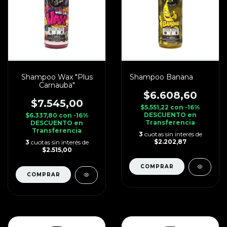
Shampoo Wax "Plus
Shampoo Banana
Carnauba"
$6.608,60
$7.545,00
$5.551,22
con
-16%
DESCUENTO en
$6.337,80
con
-16%
Transferencia
DESCUENTO en
Transferencia
3
cuotas sin interés de
$2.202,87
3
cuotas sin interés de
$2.515,00