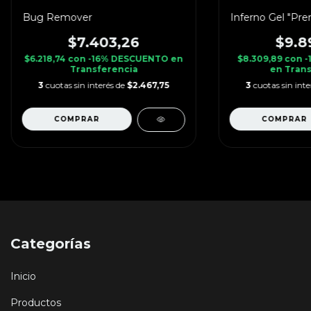
Bug Remover
Inferno Gel "Pr
$7.403,26
$9.8
$6.218,74
con
-16% DESCUENTO en
$8.309,89
con
-
Transferencia
en Trans
3
cuotas sin interés de
$2.467,75
3
cuotas sin int
Categorías
Inicio
Productos