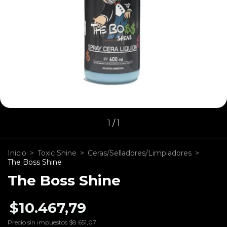
1
/
1
Inicio
>
Toxic Shine
>
Ceras/Selladores/Limpiadores
>
The Boss Shine
The Boss Shine
$10.467,79
Precio sin impuestos
$8.651,07