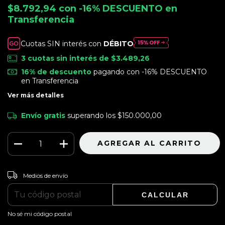
$8.792,94
con
-16% DESCUENTO en
Transferencia
Cuotas SIN interés con
DÉBITO
3
cuotas sin interés de
$3.489,26
16% de descuento
pagando con -16% DESCUENTO
en Transferencia
Ver más detalles
Envío gratis
superando los
$150.000,00
CAMBIAR CP
Entregas para el CP:
Medios de envío
CALCULAR
No sé mi código postal