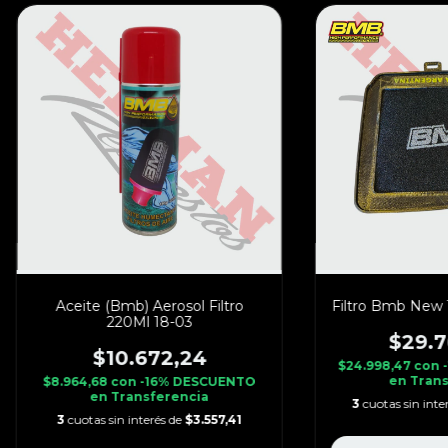
Aceite (Bmb) Aerosol Filtro
Filtro Bmb New 
220Ml 18-03
$29.7
$10.672,24
$24.998,47
con
en Trans
$8.964,68
con
-16% DESCUENTO
en Transferencia
3
cuotas sin inte
3
cuotas sin interés de
$3.557,41