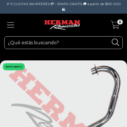
🎉 3 CUOTAS SIN INTERÉS 💳 – ENVÍO GRATIS 🚚 a partir de $150.000
🛍️
0
ENVÍO GRATIS