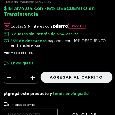
Precio sin impuestos
$159.262,14
$161.874,04
con
-16% DESCUENTO en
Transferencia
Cuotas SIN interés con
DÉBITO
3
cuotas sin interés de
$64.235,73
16% de descuento
pagando con -16% DESCUENTO
en Transferencia
Ver más detalles
Envío gratis
¡Agregá este producto y
tenés envío gratis!
CAMBIAR CP
Entregas para el CP:
Medios de envío
CALCULAR