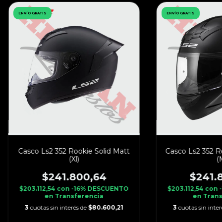
ENVÍO GRATIS
ENVÍO GRATIS
Casco Ls2 352 Rookie Solid Matt
Casco Ls2 352 R
(Xl)
(
$241.800,64
$241.
$203.112,54
con
-16% DESCUENTO
$203.112,54
con
en Transferencia
en Trans
3
cuotas sin interés de
$80.600,21
3
cuotas sin inte