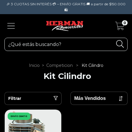
🎉 3 CUOTAS SIN INTERÉS 💳 – ENVÍO GRATIS 🚚 a partir de $150.000
🛍️
0
Inicio
>
Competicion
>
Kit Cilindro
Kit Cilindro
Filtrar
ENVÍO GRATIS