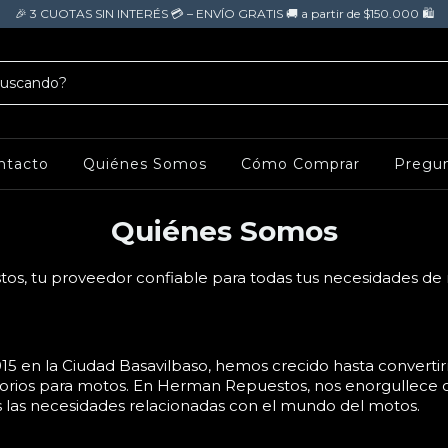
🎉 3 CUOTAS SIN INTERÉS 💳 – ENVÍO GRATIS 🚚 a partir de $150.000 🛍️
ntacto
Quiénes Somos
Cómo Comprar
Pregun
Quiénes Somos
s, tu proveedor confiable para todas tus necesidades de 
5 en la Ciudad Basavilbaso, hemos crecido hasta convertir
orios para motos. En Herman Repuestos, nos enorgullece 
s las necesidades relacionadas con el mundo del motos.