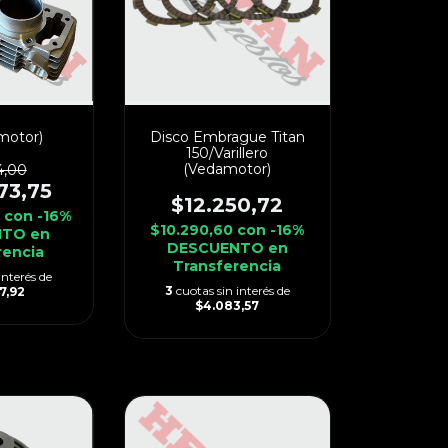
motor)
Disco Embrague Titan
150/Varillero
(Vedamotor)
4,00
73,75
$12.250,72
5
con
-16%
$10.290,60
con
-16%
TO en
DESCUENTO en
rencia
Transferencia
interés de
3
cuotas sin interés de
7,92
$4.083,57