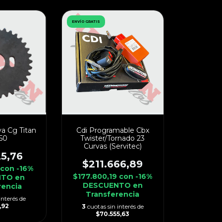
ENVÍO GRATIS
va Cg Titan
Cdi Programable Cbx
150
Twister/Tornado 23
Curvas (Servitec)
25,76
$211.666,89
con
-16%
$177.800,19
con
-16%
TO en
DESCUENTO en
rencia
Transferencia
interés de
,92
3
cuotas sin interés de
$70.555,63