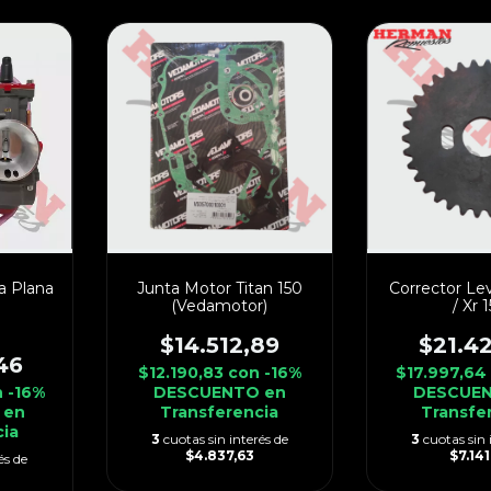
a Plana
Junta Motor Titan 150
Corrector Le
(Vedamotor)
/ Xr 
$14.512,89
$21.4
46
$12.190,83
con
-16%
$17.997,64
n
-16%
DESCUENTO en
DESCUEN
 en
Transferencia
Transfe
cia
3
cuotas sin interés de
3
cuotas sin 
$4.837,63
$7.141
és de