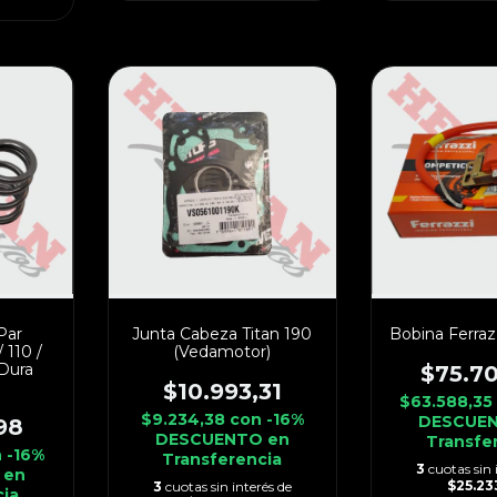
Par
Junta Cabeza Titan 190
Bobina Ferraz
 110 /
(Vedamotor)
Dura
$75.7
$10.993,31
$63.588,3
$9.234,38
con
-16%
DESCUEN
98
DESCUENTO en
Transfe
n
-16%
Transferencia
3
cuotas sin 
 en
$25.23
3
cuotas sin interés de
cia