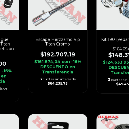
ague
Escape Herzzamo Vip
Kit 190 (Veda
Titan-
Titan Cromo
peticion
$164.69
$192.707,19
$148.3
$161.874,04
con
-16%
$124.633,9
00
DESCUENTO en
DESCUEN
n
-16%
Transferencia
Transfe
 en
3
cuotas sin interés de
3
cuotas sin 
cia
$64.235,73
$49.45
és de