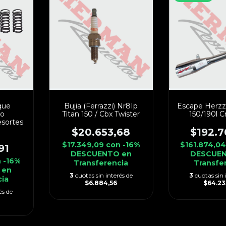
gue
Bujia (Ferrazzi) Nr8Ip
Escape Herzz
ro
Titan 150 / Cbx Twister
150/190l 
sortes
$20.653,68
$192.7
$17.349,09
con
-16%
$161.874,0
91
DESCUENTO en
DESCUEN
n
-16%
Transferencia
Transfe
 en
3
cuotas sin interés de
3
cuotas sin 
cia
$6.884,56
$64.23
és de