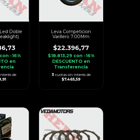
 Led Doble
Leva Competicion
eaklight)
Varillero 7.00Mm
86,73
$22.396,77
con
-16%
$18.813,29
con
-16%
TO en
DESCUENTO en
rencia
Transferencia
interés de
3
cuotas sin interés de
,91
$7.465,59