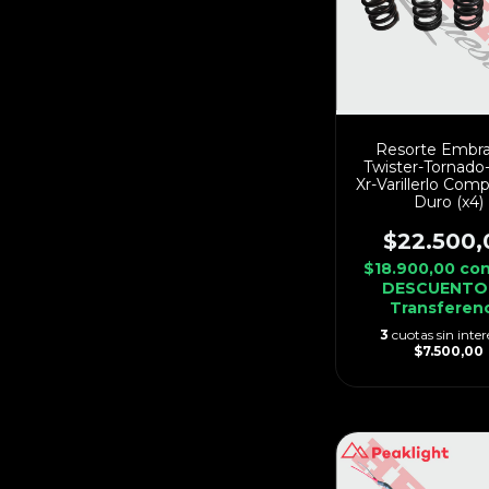
Resorte Embr
Twister-Tornado-
Xr-Varillerlo Com
Duro (x4)
$22.500,
$18.900,00
co
DESCUENTO
Transferen
3
cuotas sin inter
$7.500,00