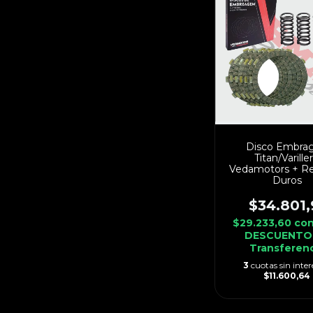
Disco Embra
Titan/Varille
Vedamotors + Re
Duros
$34.801,
$29.233,60
co
DESCUENTO
Transferen
3
cuotas sin inter
$11.600,64