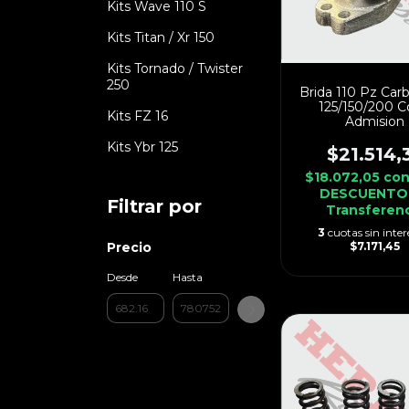
Kits Wave 110 S
Kits Titan / Xr 150
Kits Tornado / Twister
250
Brida 110 Pz Car
125/150/200 C
Kits FZ 16
Admision
Kits Ybr 125
$21.514,
$18.072,05
co
DESCUENTO
Filtrar por
Transferen
3
cuotas sin inter
$7.171,45
Precio
Desde
Hasta