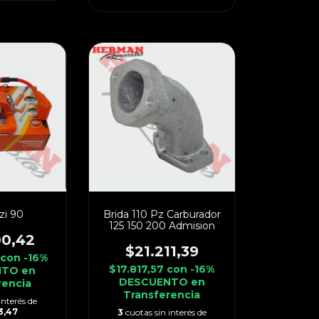
zi 90
Brida 110 Pz Carburador
125 150 200 Admision
00,42
$21.211,39
5
con
-16%
$17.817,57
con
-16%
TO en
DESCUENTO en
rencia
Transferencia
interés de
3,47
3
cuotas sin interés de