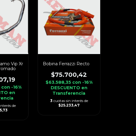
amo Vip Xr
Bobina Ferrazzi Recto
Cromado
$75.700,42
07,19
$63.588,35
con
-16%
4
con
-16%
DESCUENTO en
TO en
Transferencia
rencia
3
cuotas sin interés de
$25.233,47
interés de
5,73