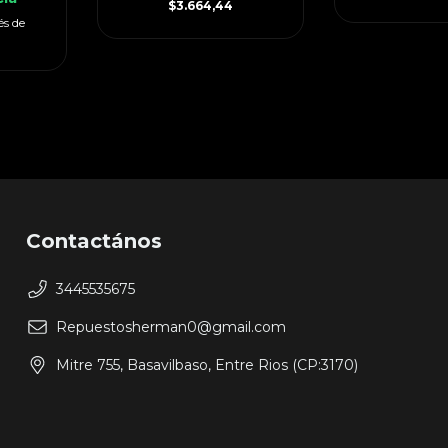
$3.664,44
és de
Contactános
3445535675
Repuestosherman0@gmail.com
Mitre 755, Basavilbaso, Entre Rios (CP:3170)