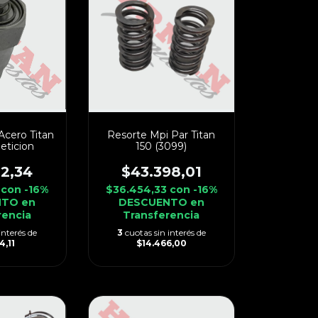
Acero Titan
Resorte Mpi Par Titan
eticion
150 (3099)
12,34
$43.398,01
7
con
-16%
$36.454,33
con
-16%
TO en
DESCUENTO en
rencia
Transferencia
interés de
3
cuotas sin interés de
4,11
$14.466,00