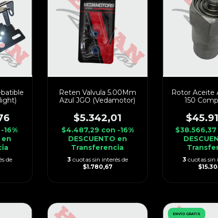
batible
Reten Valvula 5.00Mm
Rotor Aceite 
light)
Azul JGO (Vedamotor)
150 Comp
76
$5.342,01
$45.9
-16%
$4.487,29
con
-16%
$38.566,3
 en
DESCUENTO en
DESCUEN
cia
Transferencia
Transfe
és de
3
cuotas sin interés de
3
cuotas sin 
$1.780,67
$15.30
ENVÍO GRATIS