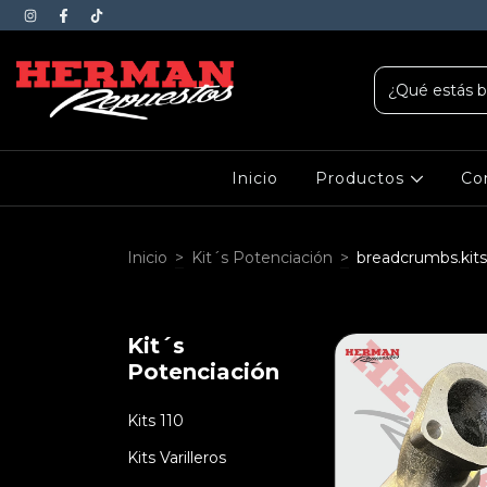
Inicio
Productos
Co
Inicio
>
Kit´s Potenciación
>
breadcrumbs.kits-
Kit´s
Potenciación
Kits 110
Kits Varilleros