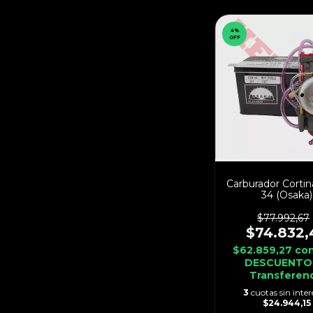
4
%
OFF
Carburador Cortin
34 (Osaka)
$77.992,67
$74.832,
$62.859,27
co
DESCUENTO
Transferen
3
cuotas sin inter
$24.944,15