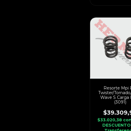
Resorte Mpi 
Twister/Tornado/
Wave S Carga 
(3091)
$39.309,
$33.020,38
co
DESCUENTO
Transferen