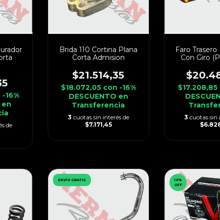
burador
Brida 110 Cortina Plana
Faro Trasero
orta
Corta Admision
Con Giro (P
$21.514,35
$20.4
35
$18.072,05
con
-16%
$17.208,85
n
-16%
DESCUENTO en
DESCUEN
 en
Transferencia
Transfe
cia
3
cuotas sin interés de
3
cuotas sin 
$7.171,45
$6.828
és de
ENVÍO GRATIS
10
%
OFF